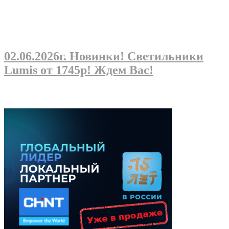
02.06.2026г
. Новинки! Светильники
Lumis от 1745р! Ждем Вас!