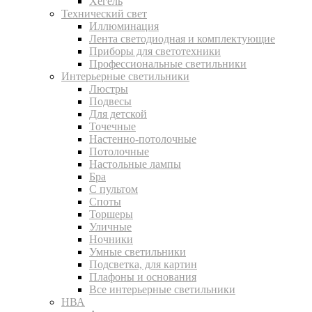
Хегель
Технический свет
Иллюминация
Лента светодиодная и комплектующие
Приборы для светотехники
Профессиональные светильники
Интерьерные светильники
Люстры
Подвесы
Для детской
Точечные
Настенно-потолочные
Потолочные
Настольные лампы
Бра
С пультом
Споты
Торшеры
Уличные
Ночники
Умные светильники
Подсветка, для картин
Плафоны и основания
Все интерьерные светильники
НВА