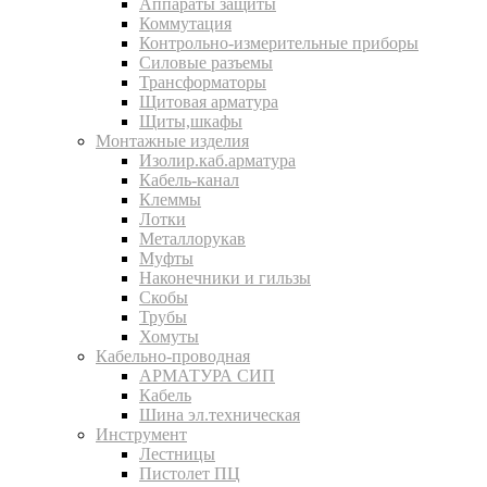
Аппараты защиты
Коммутация
Контрольно-измерительные приборы
Силовые разъемы
Трансформаторы
Щитовая арматура
Щиты,шкафы
Монтажные изделия
Изолир.каб.арматура
Кабель-канал
Клеммы
Лотки
Металлорукав
Муфты
Наконечники и гильзы
Скобы
Трубы
Хомуты
Кабельно-проводная
АРМАТУРА СИП
Кабель
Шина эл.техническая
Инструмент
Лестницы
Пистолет ПЦ