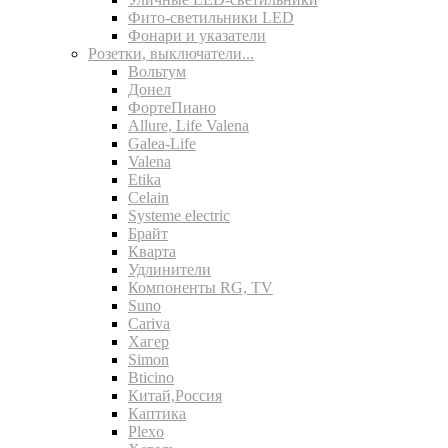
Фито-светильники LED
Фонари и указатели
Розетки, выключатели...
Вольтум
Донел
ФортеПиано
Allure, Life Valena
Galea-Life
Valena
Etika
Celain
Systeme electric
Брайт
Кварта
Удлинители
Компоненты RG, TV
Suno
Cariva
Хагер
Simon
Bticino
Китай,Россия
Каптика
Plexo