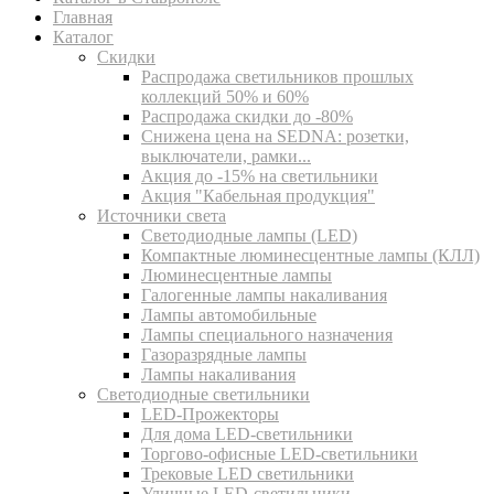
Главная
Каталог
Скидки
Распродажа светильников прошлых
коллекций 50% и 60%
Распродажа скидки до -80%
Cнижена цена на SEDNA: розетки,
выключатели, рамки...
Акция до -15% на светильники
Акция "Кабельная продукция"
Источники света
Светодиодные лампы (LED)
Компактные люминесцентные лампы (КЛЛ)
Люминесцентные лампы
Галогенные лампы накаливания
Лампы автомобильные
Лампы специального назначения
Газоразрядные лампы
Лампы накаливания
Светодиодные светильники
LED-Прожекторы
Для дома LED-светильники
Торгово-офисные LED-светильники
Трековые LED светильники
Уличные LED-светильники