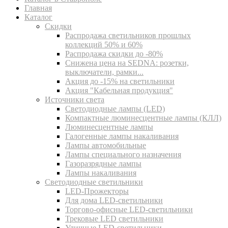
Главная
Каталог
Скидки
Распродажа светильников прошлых
коллекций 50% и 60%
Распродажа скидки до -80%
Cнижена цена на SEDNA: розетки,
выключатели, рамки...
Акция до -15% на светильники
Акция "Кабельная продукция"
Источники света
Светодиодные лампы (LED)
Компактные люминесцентные лампы (КЛЛ)
Люминесцентные лампы
Галогенные лампы накаливания
Лампы автомобильные
Лампы специального назначения
Газоразрядные лампы
Лампы накаливания
Светодиодные светильники
LED-Прожекторы
Для дома LED-светильники
Торгово-офисные LED-светильники
Трековые LED светильники
Уличные LED-светильники