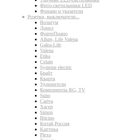
Фито-светильники LED
Фонари и указатели
Розетки, выключатели...
Вольтум
Донел
ФортеПиано
Allure, Life Valena
Galea-Life
Valena
Etika
Celain
Systeme electric
Брайт
Кварта
Удлинители
Компоненты RG, TV
Suno
Cariva
Хагер
Simon
Bticino
Китай,Россия
Каптика
Plexo