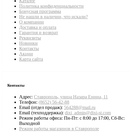
Каталог
Политика конфиденциальности
Бонусная программа
Не нашли в наличии, что искали?
О компании
Доставка и оплата
Гарантия и возврат
Реквизиты
Новинки
Контакты
Акции
Карта сайта
Контакты
Адрес:
Ставрополь, улица Назара Енина, 11
Телефон:
(8652) 56-42-88
Email (отдел продаж):
564288@mail.ru
Email (техподдержка):
dixi_admin@dixi-st.com
Режим работы офиса: Пн-Пт: с 8:00 до 17:00, Сб-Вс:
Выходной
Режим работы магазинов в Ставрополе