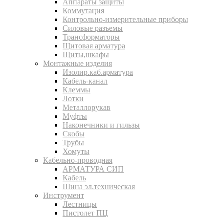
Аппараты защиты
Коммутация
Контрольно-измерительные приборы
Силовые разъемы
Трансформаторы
Щитовая арматура
Щиты,шкафы
Монтажные изделия
Изолир.каб.арматура
Кабель-канал
Клеммы
Лотки
Металлорукав
Муфты
Наконечники и гильзы
Скобы
Трубы
Хомуты
Кабельно-проводная
АРМАТУРА СИП
Кабель
Шина эл.техническая
Инструмент
Лестницы
Пистолет ПЦ