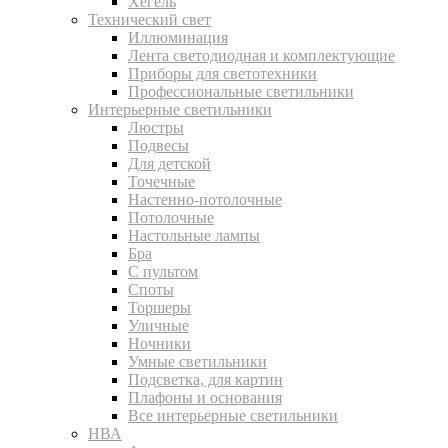
Хегель
Технический свет
Иллюминация
Лента светодиодная и комплектующие
Приборы для светотехники
Профессиональные светильники
Интерьерные светильники
Люстры
Подвесы
Для детской
Точечные
Настенно-потолочные
Потолочные
Настольные лампы
Бра
С пультом
Споты
Торшеры
Уличные
Ночники
Умные светильники
Подсветка, для картин
Плафоны и основания
Все интерьерные светильники
НВА