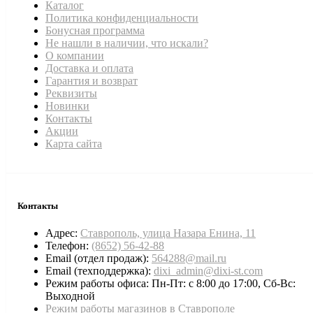
Каталог
Политика конфиденциальности
Бонусная программа
Не нашли в наличии, что искали?
О компании
Доставка и оплата
Гарантия и возврат
Реквизиты
Новинки
Контакты
Акции
Карта сайта
Контакты
Адрес:
Ставрополь, улица Назара Енина, 11
Телефон:
(8652) 56-42-88
Email (отдел продаж):
564288@mail.ru
Email (техподдержка):
dixi_admin@dixi-st.com
Режим работы офиса: Пн-Пт: с 8:00 до 17:00, Сб-Вс:
Выходной
Режим работы магазинов в Ставрополе