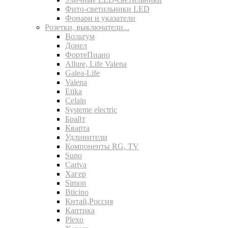
Фито-светильники LED
Фонари и указатели
Розетки, выключатели...
Вольтум
Донел
ФортеПиано
Allure, Life Valena
Galea-Life
Valena
Etika
Celain
Systeme electric
Брайт
Кварта
Удлинители
Компоненты RG, TV
Suno
Cariva
Хагер
Simon
Bticino
Китай,Россия
Каптика
Plexo