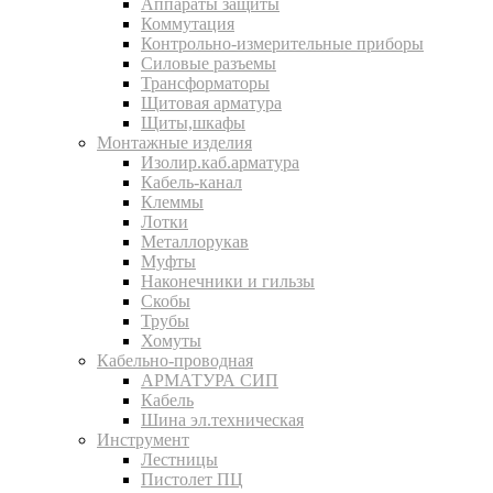
Аппараты защиты
Коммутация
Контрольно-измерительные приборы
Силовые разъемы
Трансформаторы
Щитовая арматура
Щиты,шкафы
Монтажные изделия
Изолир.каб.арматура
Кабель-канал
Клеммы
Лотки
Металлорукав
Муфты
Наконечники и гильзы
Скобы
Трубы
Хомуты
Кабельно-проводная
АРМАТУРА СИП
Кабель
Шина эл.техническая
Инструмент
Лестницы
Пистолет ПЦ