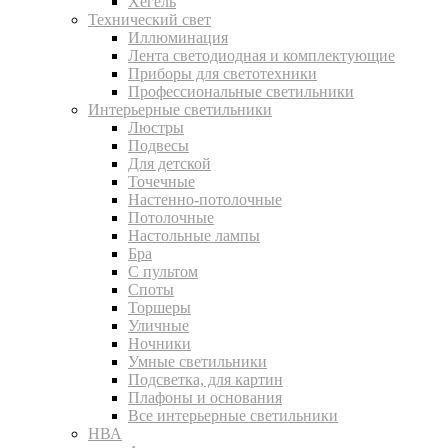
Хегель
Технический свет
Иллюминация
Лента светодиодная и комплектующие
Приборы для светотехники
Профессиональные светильники
Интерьерные светильники
Люстры
Подвесы
Для детской
Точечные
Настенно-потолочные
Потолочные
Настольные лампы
Бра
С пультом
Споты
Торшеры
Уличные
Ночники
Умные светильники
Подсветка, для картин
Плафоны и основания
Все интерьерные светильники
НВА