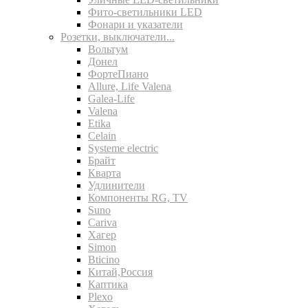
Фито-светильники LED
Фонари и указатели
Розетки, выключатели...
Вольтум
Донел
ФортеПиано
Allure, Life Valena
Galea-Life
Valena
Etika
Celain
Systeme electric
Брайт
Кварта
Удлинители
Компоненты RG, TV
Suno
Cariva
Хагер
Simon
Bticino
Китай,Россия
Каптика
Plexo