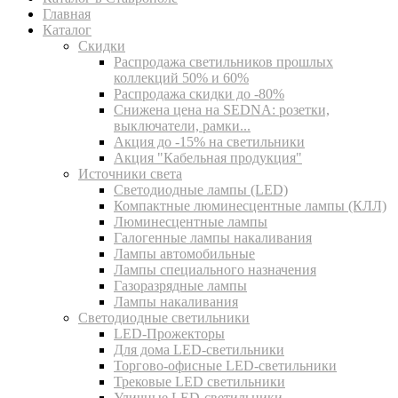
Главная
Каталог
Скидки
Распродажа светильников прошлых
коллекций 50% и 60%
Распродажа скидки до -80%
Cнижена цена на SEDNA: розетки,
выключатели, рамки...
Акция до -15% на светильники
Акция "Кабельная продукция"
Источники света
Светодиодные лампы (LED)
Компактные люминесцентные лампы (КЛЛ)
Люминесцентные лампы
Галогенные лампы накаливания
Лампы автомобильные
Лампы специального назначения
Газоразрядные лампы
Лампы накаливания
Светодиодные светильники
LED-Прожекторы
Для дома LED-светильники
Торгово-офисные LED-светильники
Трековые LED светильники
Уличные LED-светильники