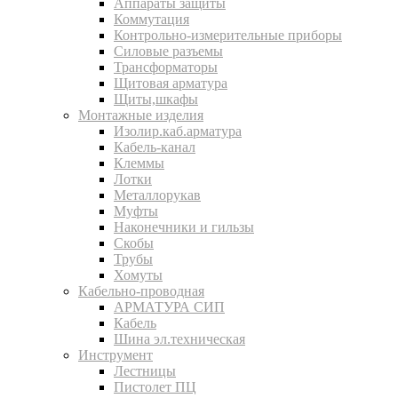
Аппараты защиты
Коммутация
Контрольно-измерительные приборы
Силовые разъемы
Трансформаторы
Щитовая арматура
Щиты,шкафы
Монтажные изделия
Изолир.каб.арматура
Кабель-канал
Клеммы
Лотки
Металлорукав
Муфты
Наконечники и гильзы
Скобы
Трубы
Хомуты
Кабельно-проводная
АРМАТУРА СИП
Кабель
Шина эл.техническая
Инструмент
Лестницы
Пистолет ПЦ