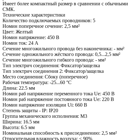
Имеет более компактный размер в сравнении с обычными
СМК.
Технические характеристики
Количество подключаемых проводников: 5
Номин поперечное сечение: 2,5 мм²
Цвет: Желтый
Номин напряжение: 450 В
Номин ток: 24 А
Сечение многожильного провода без наконечника: - мм²
Сечение одножильного жёсткого провода: 0,5...2,5 мм²
Сечение многожильного гибкого провода: - мм²
Тип электрич соединения: Фиксатор/защелка
Тип электрич соединения 2: Фиксатор/защелка
Место соединения: Сбоку (поперечное)
Рабочая температура: -25...60 °C
Длина: 22.5 мм
Номин раб напряжение переменного тока Ue: 450 В
Номин раб напряжение постоянного тока Ue: 220 В
Номин напряжение изоляции Ui: 660 В
Степень защиты - IP: IP20
Группа механического исполнения: М3
Ширина: 16.5 мм
Высота: 6.5 мм
Номинальная способность к присоединению: 2,5 мм²
Относительная влажность воздуха: ≤ 90%