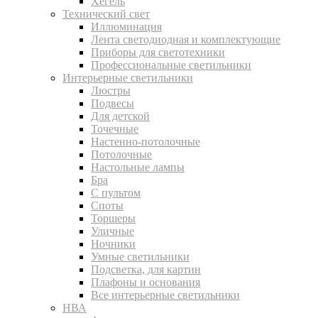
Хегель
Технический свет
Иллюминация
Лента светодиодная и комплектующие
Приборы для светотехники
Профессиональные светильники
Интерьерные светильники
Люстры
Подвесы
Для детской
Точечные
Настенно-потолочные
Потолочные
Настольные лампы
Бра
С пультом
Споты
Торшеры
Уличные
Ночники
Умные светильники
Подсветка, для картин
Плафоны и основания
Все интерьерные светильники
НВА