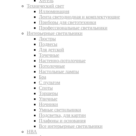
Хегель
Технический свет
Иллюминация
Лента светодиодная и комплектующие
Приборы для светотехники
Профессиональные светильники
Интерьерные светильники
Люстры
Подвесы
Для детской
Точечные
Настенно-потолочные
Потолочные
Настольные лампы
Бра
С пультом
Споты
Торшеры
Уличные
Ночники
Умные светильники
Подсветка, для картин
Плафоны и основания
Все интерьерные светильники
НВА