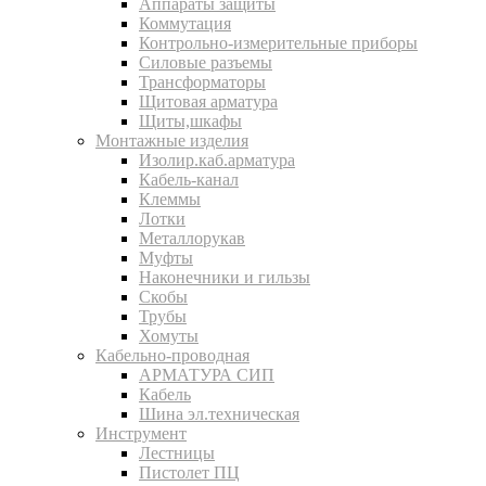
Аппараты защиты
Коммутация
Контрольно-измерительные приборы
Силовые разъемы
Трансформаторы
Щитовая арматура
Щиты,шкафы
Монтажные изделия
Изолир.каб.арматура
Кабель-канал
Клеммы
Лотки
Металлорукав
Муфты
Наконечники и гильзы
Скобы
Трубы
Хомуты
Кабельно-проводная
АРМАТУРА СИП
Кабель
Шина эл.техническая
Инструмент
Лестницы
Пистолет ПЦ