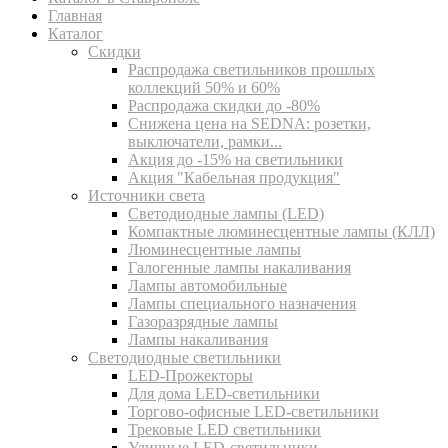
Главная
Каталог
Скидки
Распродажа светильников прошлых
коллекций 50% и 60%
Распродажа скидки до -80%
Cнижена цена на SEDNA: розетки,
выключатели, рамки...
Акция до -15% на светильники
Акция "Кабельная продукция"
Источники света
Светодиодные лампы (LED)
Компактные люминесцентные лампы (КЛЛ)
Люминесцентные лампы
Галогенные лампы накаливания
Лампы автомобильные
Лампы специального назначения
Газоразрядные лампы
Лампы накаливания
Светодиодные светильники
LED-Прожекторы
Для дома LED-светильники
Торгово-офисные LED-светильники
Трековые LED светильники
Уличные LED-светильники