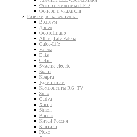
Фито-светильники LED
Фонари и указатели
Розетки, выключатели...
Вольтум
Донел
ФортеПиано
Allure, Life Valena
Galea-Life
Valena
Etika
Celain
Systeme electric
Брайт
Кварта
Удлинители
Компоненты RG, TV
Suno
Cariva
Хагер
Simon
Bticino
Китай,Россия
Каптика
Plexo