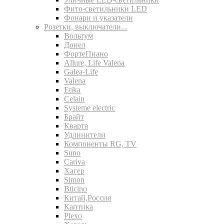
Фито-светильники LED
Фонари и указатели
Розетки, выключатели...
Вольтум
Донел
ФортеПиано
Allure, Life Valena
Galea-Life
Valena
Etika
Celain
Systeme electric
Брайт
Кварта
Удлинители
Компоненты RG, TV
Suno
Cariva
Хагер
Simon
Bticino
Китай,Россия
Каптика
Plexo