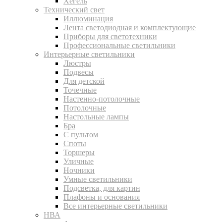
Хегель
Технический свет
Иллюминация
Лента светодиодная и комплектующие
Приборы для светотехники
Профессиональные светильники
Интерьерные светильники
Люстры
Подвесы
Для детской
Точечные
Настенно-потолочные
Потолочные
Настольные лампы
Бра
С пультом
Споты
Торшеры
Уличные
Ночники
Умные светильники
Подсветка, для картин
Плафоны и основания
Все интерьерные светильники
НВА