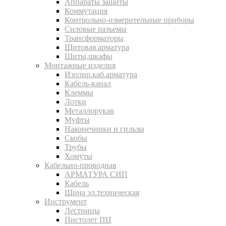
Аппараты защиты
Коммутация
Контрольно-измерительные приборы
Силовые разъемы
Трансформаторы
Щитовая арматура
Щиты,шкафы
Монтажные изделия
Изолир.каб.арматура
Кабель-канал
Клеммы
Лотки
Металлорукав
Муфты
Наконечники и гильзы
Скобы
Трубы
Хомуты
Кабельно-проводная
АРМАТУРА СИП
Кабель
Шина эл.техническая
Инструмент
Лестницы
Пистолет ПЦ