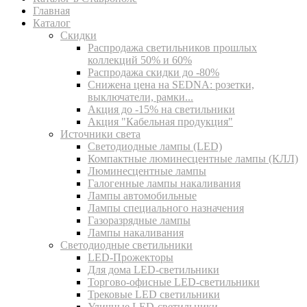
Главная
Каталог
Скидки
Распродажа светильников прошлых
коллекций 50% и 60%
Распродажа скидки до -80%
Cнижена цена на SEDNA: розетки,
выключатели, рамки...
Акция до -15% на светильники
Акция "Кабельная продукция"
Источники света
Светодиодные лампы (LED)
Компактные люминесцентные лампы (КЛЛ)
Люминесцентные лампы
Галогенные лампы накаливания
Лампы автомобильные
Лампы специального назначения
Газоразрядные лампы
Лампы накаливания
Светодиодные светильники
LED-Прожекторы
Для дома LED-светильники
Торгово-офисные LED-светильники
Трековые LED светильники
Уличные LED-светильники