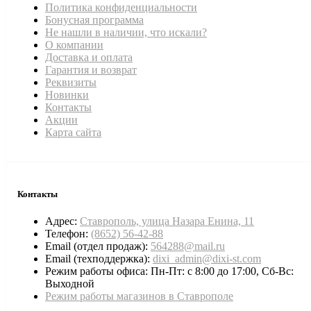
Политика конфиденциальности
Бонусная программа
Не нашли в наличии, что искали?
О компании
Доставка и оплата
Гарантия и возврат
Реквизиты
Новинки
Контакты
Акции
Карта сайта
Контакты
Адрес:
Ставрополь, улица Назара Енина, 11
Телефон:
(8652) 56-42-88
Email (отдел продаж):
564288@mail.ru
Email (техподдержка):
dixi_admin@dixi-st.com
Режим работы офиса: Пн-Пт: с 8:00 до 17:00, Сб-Вс:
Выходной
Режим работы магазинов в Ставрополе