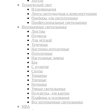
Хегель
Технический свет
Иллюминация
Лента светодиодная и комплектующие
Приборы для светотехники
Профессиональные светильники
Интерьерные светильники
Люстры
Подвесы
Для детской
Точечные
Настенно-потолочные
Потолочные
Настольные лампы
Бра
С пультом
Споты
Торшеры
Уличные
Ночники
Умные светильники
Подсветка, для картин
Плафоны и основания
Все интерьерные светильники
НВА