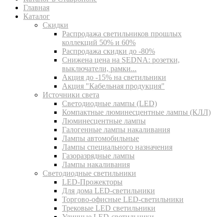
Главная
Каталог
Скидки
Распродажа светильников прошлых
коллекций 50% и 60%
Распродажа скидки до -80%
Cнижена цена на SEDNA: розетки,
выключатели, рамки...
Акция до -15% на светильники
Акция "Кабельная продукция"
Источники света
Светодиодные лампы (LED)
Компактные люминесцентные лампы (КЛЛ)
Люминесцентные лампы
Галогенные лампы накаливания
Лампы автомобильные
Лампы специального назначения
Газоразрядные лампы
Лампы накаливания
Светодиодные светильники
LED-Прожекторы
Для дома LED-светильники
Торгово-офисные LED-светильники
Трековые LED светильники
Уличные LED-светильники