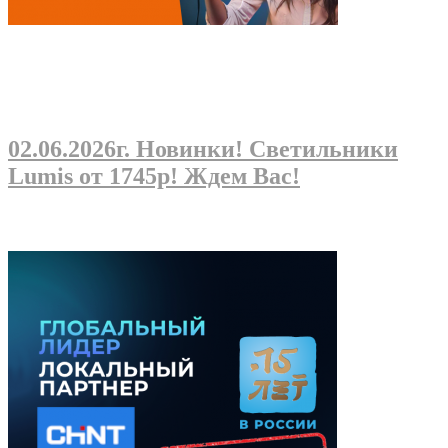
02.06.2026г
. Новинки! Светильники
Lumis от 1745р! Ждем Вас!