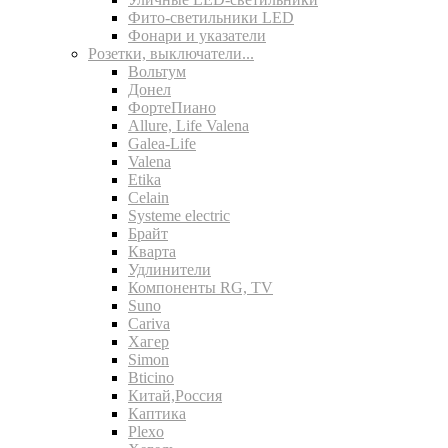
Фито-светильники LED
Фонари и указатели
Розетки, выключатели...
Вольтум
Донел
ФортеПиано
Allure, Life Valena
Galea-Life
Valena
Etika
Celain
Systeme electric
Брайт
Кварта
Удлинители
Компоненты RG, TV
Suno
Cariva
Хагер
Simon
Bticino
Китай,Россия
Каптика
Plexo