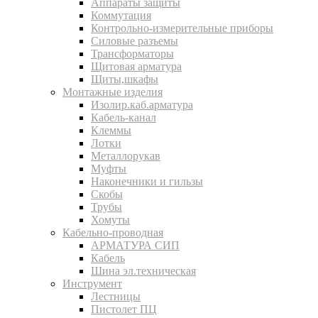
Аппараты защиты
Коммутация
Контрольно-измерительные приборы
Силовые разъемы
Трансформаторы
Щитовая арматура
Щиты,шкафы
Монтажные изделия
Изолир.каб.арматура
Кабель-канал
Клеммы
Лотки
Металлорукав
Муфты
Наконечники и гильзы
Скобы
Трубы
Хомуты
Кабельно-проводная
АРМАТУРА СИП
Кабель
Шина эл.техническая
Инструмент
Лестницы
Пистолет ПЦ