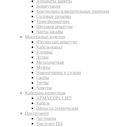
Аппараты защиты
Коммутация
Контрольно-измерительные приборы
Силовые разъемы
Трансформаторы
Щитовая арматура
Щиты,шкафы
Монтажные изделия
Изолир.каб.арматура
Кабель-канал
Клеммы
Лотки
Металлорукав
Муфты
Наконечники и гильзы
Скобы
Трубы
Хомуты
Кабельно-проводная
АРМАТУРА СИП
Кабель
Шина эл.техническая
Инструмент
Лестницы
Пистолет ПЦ