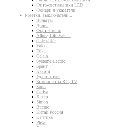
Фито-светильники LED
Фонари и указатели
Розетки, выключатели...
Вольтум
Донел
ФортеПиано
Allure, Life Valena
Galea-Life
Valena
Etika
Celain
Systeme electric
Брайт
Кварта
Удлинители
Компоненты RG, TV
Suno
Cariva
Хагер
Simon
Bticino
Китай,Россия
Каптика
Plexo