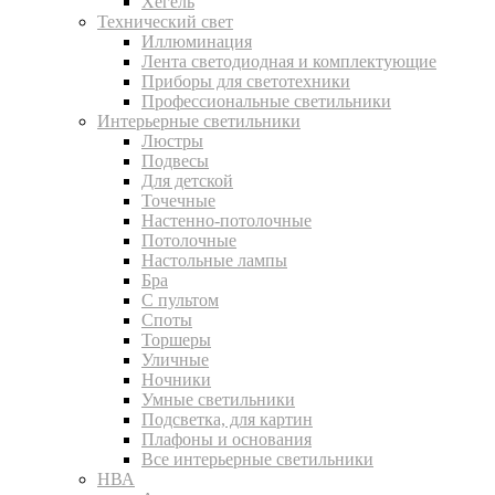
Хегель
Технический свет
Иллюминация
Лента светодиодная и комплектующие
Приборы для светотехники
Профессиональные светильники
Интерьерные светильники
Люстры
Подвесы
Для детской
Точечные
Настенно-потолочные
Потолочные
Настольные лампы
Бра
С пультом
Споты
Торшеры
Уличные
Ночники
Умные светильники
Подсветка, для картин
Плафоны и основания
Все интерьерные светильники
НВА