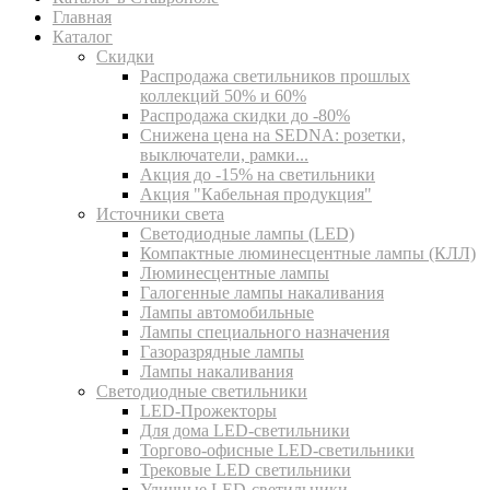
Главная
Каталог
Скидки
Распродажа светильников прошлых
коллекций 50% и 60%
Распродажа скидки до -80%
Cнижена цена на SEDNA: розетки,
выключатели, рамки...
Акция до -15% на светильники
Акция "Кабельная продукция"
Источники света
Светодиодные лампы (LED)
Компактные люминесцентные лампы (КЛЛ)
Люминесцентные лампы
Галогенные лампы накаливания
Лампы автомобильные
Лампы специального назначения
Газоразрядные лампы
Лампы накаливания
Светодиодные светильники
LED-Прожекторы
Для дома LED-светильники
Торгово-офисные LED-светильники
Трековые LED светильники
Уличные LED-светильники