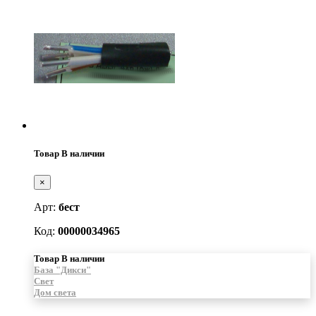
Товар В наличии
×
Арт:
бест
Код:
00000034965
Товар В наличии
База "Дикси"
Свет
Дом света