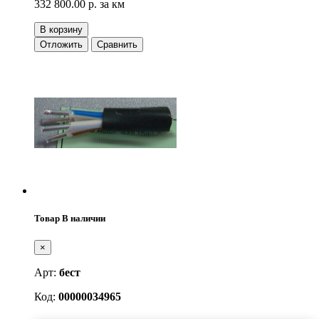
332 800.00 р.
за км
В корзину
Отложить
Сравнить
Товар В наличии
×
Арт:
бест
Код:
00000034965