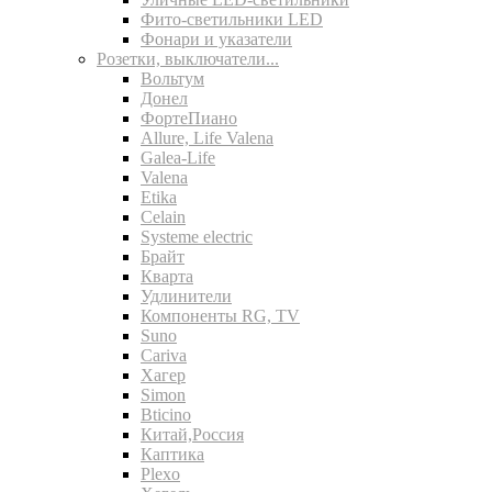
Фито-светильники LED
Фонари и указатели
Розетки, выключатели...
Вольтум
Донел
ФортеПиано
Allure, Life Valena
Galea-Life
Valena
Etika
Celain
Systeme electric
Брайт
Кварта
Удлинители
Компоненты RG, TV
Suno
Cariva
Хагер
Simon
Bticino
Китай,Россия
Каптика
Plexo