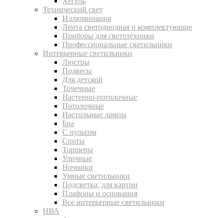
Хегель
Технический свет
Иллюминация
Лента светодиодная и комплектующие
Приборы для светотехники
Профессиональные светильники
Интерьерные светильники
Люстры
Подвесы
Для детской
Точечные
Настенно-потолочные
Потолочные
Настольные лампы
Бра
С пультом
Споты
Торшеры
Уличные
Ночники
Умные светильники
Подсветка, для картин
Плафоны и основания
Все интерьерные светильники
НВА