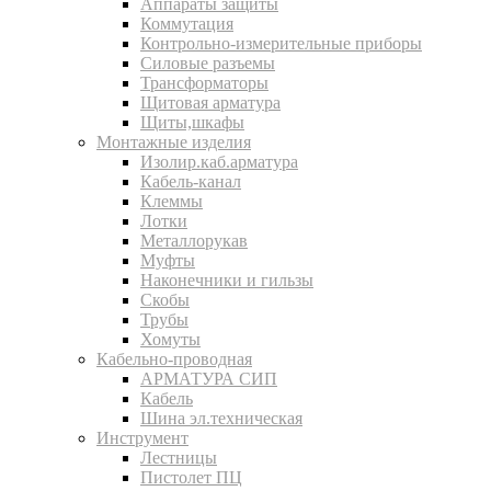
Аппараты защиты
Коммутация
Контрольно-измерительные приборы
Силовые разъемы
Трансформаторы
Щитовая арматура
Щиты,шкафы
Монтажные изделия
Изолир.каб.арматура
Кабель-канал
Клеммы
Лотки
Металлорукав
Муфты
Наконечники и гильзы
Скобы
Трубы
Хомуты
Кабельно-проводная
АРМАТУРА СИП
Кабель
Шина эл.техническая
Инструмент
Лестницы
Пистолет ПЦ