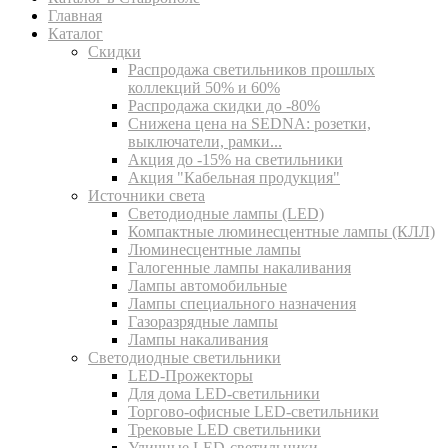
Главная
Каталог
Скидки
Распродажа светильников прошлых
коллекций 50% и 60%
Распродажа скидки до -80%
Cнижена цена на SEDNA: розетки,
выключатели, рамки...
Акция до -15% на светильники
Акция "Кабельная продукция"
Источники света
Светодиодные лампы (LED)
Компактные люминесцентные лампы (КЛЛ)
Люминесцентные лампы
Галогенные лампы накаливания
Лампы автомобильные
Лампы специального назначения
Газоразрядные лампы
Лампы накаливания
Светодиодные светильники
LED-Прожекторы
Для дома LED-светильники
Торгово-офисные LED-светильники
Трековые LED светильники
Уличные LED-светильники