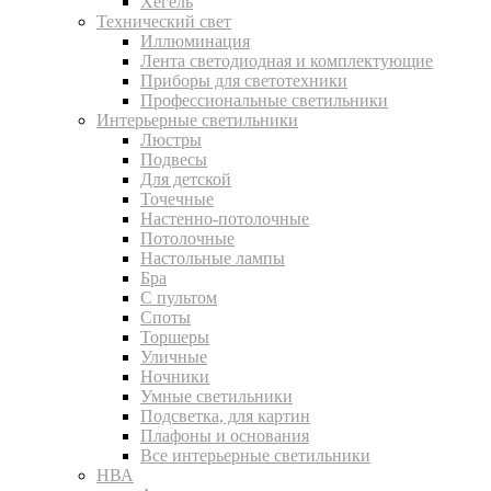
Хегель
Технический свет
Иллюминация
Лента светодиодная и комплектующие
Приборы для светотехники
Профессиональные светильники
Интерьерные светильники
Люстры
Подвесы
Для детской
Точечные
Настенно-потолочные
Потолочные
Настольные лампы
Бра
С пультом
Споты
Торшеры
Уличные
Ночники
Умные светильники
Подсветка, для картин
Плафоны и основания
Все интерьерные светильники
НВА