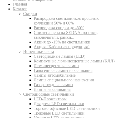
Главная
Каталог
Скидки
Распродажа светильников прошлых
коллекций 50% и 60%
Распродажа скидки до -80%
Cнижена цена на SEDNA: розетки,
выключатели, рамки...
Акция до -15% на светильники
Акция "Кабельная продукция"
Источники света
Светодиодные лампы (LED)
Компактные люминесцентные лампы (КЛЛ)
Люминесцентные лампы
Галогенные лампы накаливания
Лампы автомобильные
Лампы специального назначения
Газоразрядные лампы
Лампы накаливания
Светодиодные светильники
LED-Прожекторы
Для дома LED-светильники
Торгово-офисные LED-светильники
Трековые LED светильники
Уличные LED-светильники