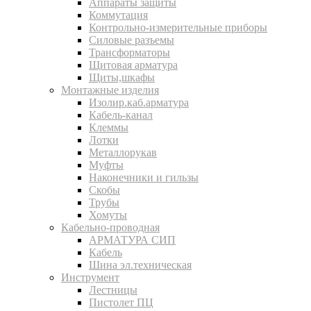
Аппараты защиты
Коммутация
Контрольно-измерительные приборы
Силовые разъемы
Трансформаторы
Щитовая арматура
Щиты,шкафы
Монтажные изделия
Изолир.каб.арматура
Кабель-канал
Клеммы
Лотки
Металлорукав
Муфты
Наконечники и гильзы
Скобы
Трубы
Хомуты
Кабельно-проводная
АРМАТУРА СИП
Кабель
Шина эл.техническая
Инструмент
Лестницы
Пистолет ПЦ