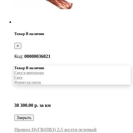
Товар В наличии
×
Код:
00000036821
Товар В наличии
Свет в интерьере
Свет
Формула света
38 300.00 р.
за км
Закрыть
Провод ПуГВ(ПВ3) 2.5 желто-зеленый