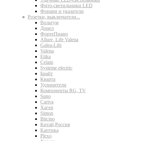
Фито-светильники LED
Фонари и указатели
Розетки, выключатели...
Вольтум
Донел
ФортеПиано
Allure, Life Valena
Galea-Life
Valena
Etika
Celain
Systeme electric
Брайт
Кварта
Удлинители
Компоненты RG, TV
Suno
Cariva
Хагер
Simon
Bticino
Китай,Россия
Каптика
Plexo