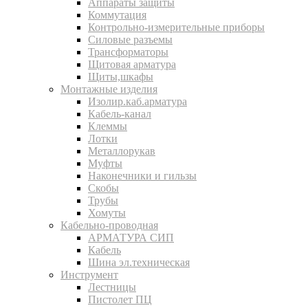
Аппараты защиты
Коммутация
Контрольно-измерительные приборы
Силовые разъемы
Трансформаторы
Щитовая арматура
Щиты,шкафы
Монтажные изделия
Изолир.каб.арматура
Кабель-канал
Клеммы
Лотки
Металлорукав
Муфты
Наконечники и гильзы
Скобы
Трубы
Хомуты
Кабельно-проводная
АРМАТУРА СИП
Кабель
Шина эл.техническая
Инструмент
Лестницы
Пистолет ПЦ