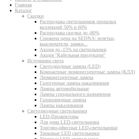
Главная
Каталог
Скидки
Распродажа светильников прошлых
коллекций 50% и 60%
Распродажа скидки до -80%
Cнижена цена на SEDNA: розетки,
выключатели, рамки...
Акция до -15% на светильники
Акция "Кабельная продукция"
Источники света
Светодиодные лампы (LED)
Компактные люминесцентные лампы (КЛЛ)
Люминесцентные лампы
Галогенные лампы накаливания
Лампы автомобильные
Лампы специального назначения
Газоразрядные лампы
Лампы накаливания
Светодиодные светильники
LED-Прожекторы
Для дома LED-светильники
Торгово-офисные LED-светильники
Трековые LED светильники
Уличные LED-светильники