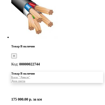
Товар В наличии
×
Код:
00000022744
Товар В наличии
База "Дикси"
Дом света
175 000.00 р.
за км