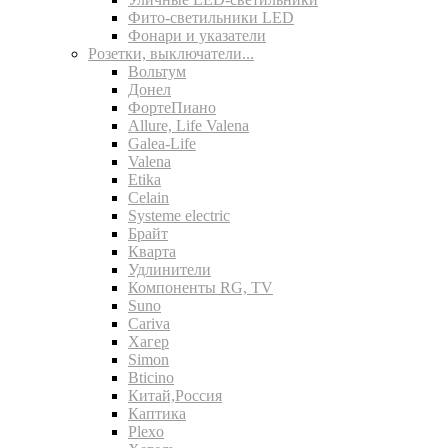
Фито-светильники LED
Фонари и указатели
Розетки, выключатели...
Вольтум
Донел
ФортеПиано
Allure, Life Valena
Galea-Life
Valena
Etika
Celain
Systeme electric
Брайт
Кварта
Удлинители
Компоненты RG, TV
Suno
Cariva
Хагер
Simon
Bticino
Китай,Россия
Каптика
Plexo