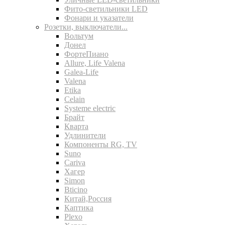
Фито-светильники LED
Фонари и указатели
Розетки, выключатели...
Вольтум
Донел
ФортеПиано
Allure, Life Valena
Galea-Life
Valena
Etika
Celain
Systeme electric
Брайт
Кварта
Удлинители
Компоненты RG, TV
Suno
Cariva
Хагер
Simon
Bticino
Китай,Россия
Каптика
Plexo