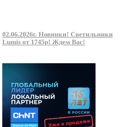
02.06.2026г
. Новинки! Светильники
Lumis от 1745р! Ждем Вас!