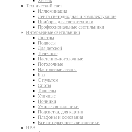
Хегель
Технический свет
Иллюминация
Лента светодиодная и комплектующие
Приборы для светотехники
Профессиональные светильники
Интерьерные светильники
Люстры
Подвесы
Для детской
Точечные
Настенно-потолочные
Потолочные
Настольные лампы
Бра
С пультом
Споты
Торшеры
Уличные
Ночники
Умные светильники
Подсветка, для картин
Плафоны и основания
Все интерьерные светильники
НВА