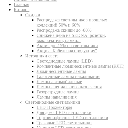
Главная
Каталог
Скидки
Распродажа светильников прошлых
коллекций 50% и 60%
Распродажа скидки до -80%
Cнижена цена на SEDNA: розетки,
выключатели, рамки...
Акция до -15% на светильники
Акция "Кабельная продукция"
Источники света
Светодиодные лампы (LED)
Компактные люминесцентные лампы (КЛЛ)
Люминесцентные лампы
Галогенные лампы накаливания
Лампы автомобильные
Лампы специального назначения
Газоразрядные лампы
Лампы накаливания
Светодиодные светильники
LED-Прожекторы
Для дома LED-светильники
Торгово-офисные LED-светильники
Трековые LED светильники
Уличные LED-светильники