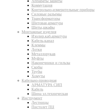
Аппараты защиты
Коммутация
Контрольно-измерительные приборы
Силовые разъемы
Трансформаторы
Щитовая арматура
Щиты,шкафы
Монтажные изделия
Изолир.каб.арматура
Кабель-канал
Клеммы
Лотки
Металлорукав
Муфты
Наконечники и гильзы
Скобы
Трубы
Хомуты
Кабельно-проводная
АРМАТУРА СИП
Кабель
Шина эл.техническая
Инструмент
Лестницы
Пистолет ПЦ