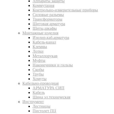
Аппараты защиты
Коммутация
Контрольно-измерительные приборы
Силовые разъемы
Трансформаторы
Щитовая арматура
Щиты,шкафы
Монтажные изделия
Изолир.каб.арматура
Кабель-канал
Клеммы
Лотки
Металлорукав
Муфты
Наконечники и гильзы
Скобы
Трубы
Хомуты
Кабельно-проводная
АРМАТУРА СИП
Кабель
Шина эл.техническая
Инструмент
Лестницы
Пистолет ПЦ