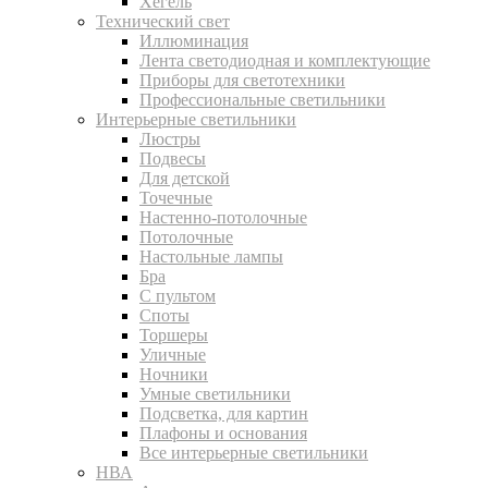
Хегель
Технический свет
Иллюминация
Лента светодиодная и комплектующие
Приборы для светотехники
Профессиональные светильники
Интерьерные светильники
Люстры
Подвесы
Для детской
Точечные
Настенно-потолочные
Потолочные
Настольные лампы
Бра
С пультом
Споты
Торшеры
Уличные
Ночники
Умные светильники
Подсветка, для картин
Плафоны и основания
Все интерьерные светильники
НВА