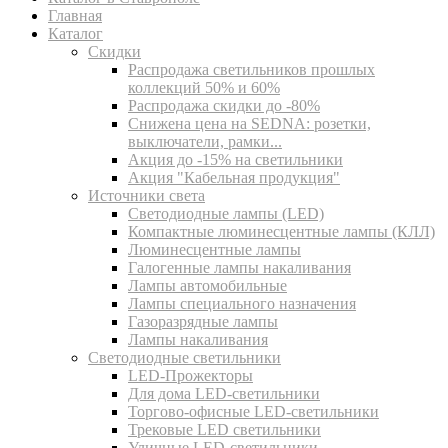
Главная
Каталог
Скидки
Распродажа светильников прошлых
коллекций 50% и 60%
Распродажа скидки до -80%
Cнижена цена на SEDNA: розетки,
выключатели, рамки...
Акция до -15% на светильники
Акция "Кабельная продукция"
Источники света
Светодиодные лампы (LED)
Компактные люминесцентные лампы (КЛЛ)
Люминесцентные лампы
Галогенные лампы накаливания
Лампы автомобильные
Лампы специального назначения
Газоразрядные лампы
Лампы накаливания
Светодиодные светильники
LED-Прожекторы
Для дома LED-светильники
Торгово-офисные LED-светильники
Трековые LED светильники
Уличные LED-светильники