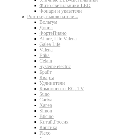
Фито-светильники LED
Фонари и указатели
Розетки, выключатели...
Вольтум
Донел
ФортеПиано
Allure, Life Valena
Galea-Life
Valena
Etika
Celain
Systeme electric
Брайт
Кварта
Удлинители
Компоненты RG, TV
Suno
Cariva
Хагер
Simon
Bticino
Китай,Россия
Каптика
Plexo