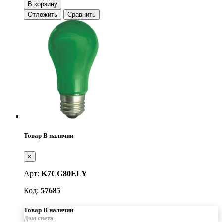
В корзину
Отложить
Сравнить
Товар В наличии
×
Арт:
K7CG80ELY
Код:
57685
Товар В наличии
Дом света