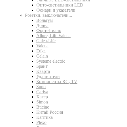
Фито-светильники LED
Фонари и указатели
Розетки, выключатели...
Вольтум
Донел
ФортеПиано
Allure, Life Valena
Galea-Life
Valena
Etika
Celain
Systeme electric
Брайт
Кварта
Удлинители
Компоненты RG, TV
Suno
Cariva
Хагер
Simon
Bticino
Китай,Россия
Каптика
Plexo