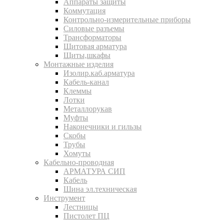
Аппараты защиты
Коммутация
Контрольно-измерительные приборы
Силовые разъемы
Трансформаторы
Щитовая арматура
Щиты,шкафы
Монтажные изделия
Изолир.каб.арматура
Кабель-канал
Клеммы
Лотки
Металлорукав
Муфты
Наконечники и гильзы
Скобы
Трубы
Хомуты
Кабельно-проводная
АРМАТУРА СИП
Кабель
Шина эл.техническая
Инструмент
Лестницы
Пистолет ПЦ