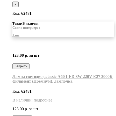
×
Код:
62481
Товар В наличии
Свет в интерьере :
1 шт
123.00 р.
за шт
Закрыть
Лампа светодиод.classic А60 LED 8W 220V E27 3000К
филамент (Премиум), лампочка
Код:
62481
В наличии: подробнее
123.00 р.
за шт