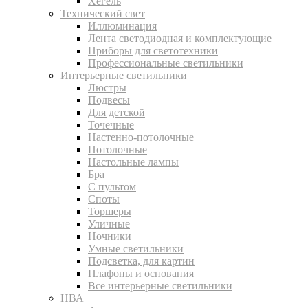
Хегель
Технический свет
Иллюминация
Лента светодиодная и комплектующие
Приборы для светотехники
Профессиональные светильники
Интерьерные светильники
Люстры
Подвесы
Для детской
Точечные
Настенно-потолочные
Потолочные
Настольные лампы
Бра
С пультом
Споты
Торшеры
Уличные
Ночники
Умные светильники
Подсветка, для картин
Плафоны и основания
Все интерьерные светильники
НВА