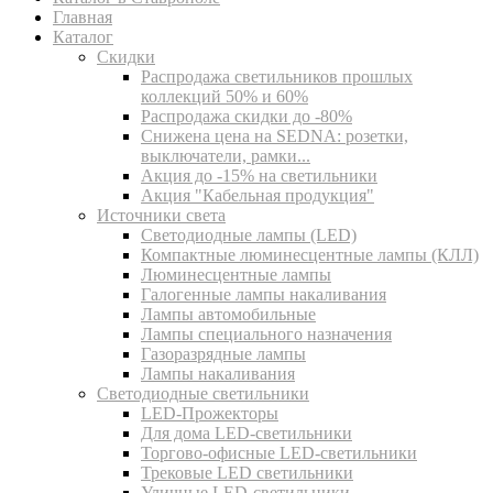
Главная
Каталог
Скидки
Распродажа светильников прошлых
коллекций 50% и 60%
Распродажа скидки до -80%
Cнижена цена на SEDNA: розетки,
выключатели, рамки...
Акция до -15% на светильники
Акция "Кабельная продукция"
Источники света
Светодиодные лампы (LED)
Компактные люминесцентные лампы (КЛЛ)
Люминесцентные лампы
Галогенные лампы накаливания
Лампы автомобильные
Лампы специального назначения
Газоразрядные лампы
Лампы накаливания
Светодиодные светильники
LED-Прожекторы
Для дома LED-светильники
Торгово-офисные LED-светильники
Трековые LED светильники
Уличные LED-светильники