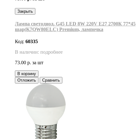
Закрыть
Лампа светодиод. G45 LED 8W 220V E27 2700К 77*45
шар(K7QW80ELC) Premium, лампочка
Код:
60335
В наличии: подробнее
73.00 р.
за шт
В корзину
Отложить
Сравнить