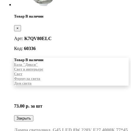
Товар В наличии
×
Арт:
K7QV80ELC
Код:
60336
Товар В наличии
База "Дикси"
Свет в интерьере
Свет
Формула света
Дом света
73.00 р.
за шт
Закрыть
Лампа светодиод. G45 LED 8W 220V E27 4000К 77*45