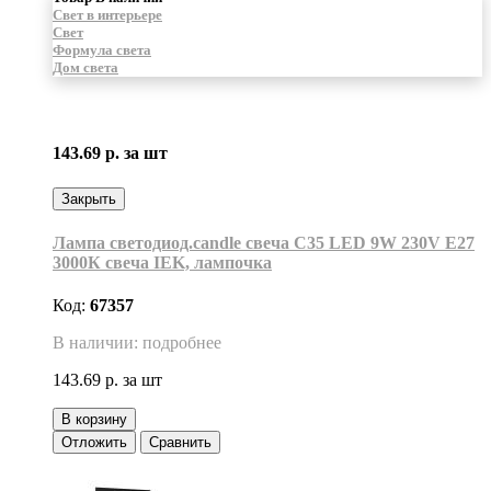
Свет в интерьере
Свет
Формула света
Дом света
143.69 р.
за шт
Закрыть
Лампа светодиод.candle свеча C35 LED 9W 230V E27
3000К свеча IEK, лампочка
Код:
67357
В наличии: подробнее
143.69 р.
за шт
В корзину
Отложить
Сравнить