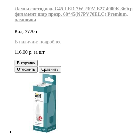
Лампа светодиод. G45 LED 7W 230V E27 4000К 360гр
филамент шар прозр. 68*45(N7PV70ELC) Premium,
лампочка
Код:
77705
В наличии: подробнее
116.00 р.
за шт
В корзину
Отложить
Сравнить