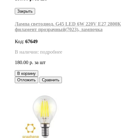
Закрыть
Лампа светодиод. G45 LED 6W 220V E27 2800К
филамент прозрачный(7023), лампочка
Код:
67649
В наличии: подробнее
180.00 р.
за шт
В корзину
Отложить
Сравнить