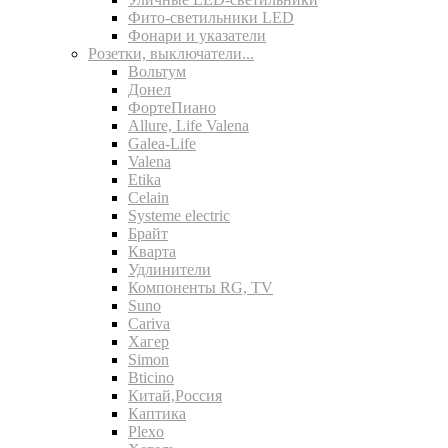
Фито-светильники LED
Фонари и указатели
Розетки, выключатели...
Вольтум
Донел
ФортеПиано
Allure, Life Valena
Galea-Life
Valena
Etika
Celain
Systeme electric
Брайт
Кварта
Удлинители
Компоненты RG, TV
Suno
Cariva
Хагер
Simon
Bticino
Китай,Россия
Каптика
Plexo