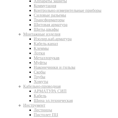
Аппараты защиты
Коммутация
Контрольно-измерительные приборы
Силовые разъемы
Трансформаторы
Щитовая арматура
Щиты,шкафы
Монтажные изделия
Изолир.каб.арматура
Кабель-канал
Клеммы
Лотки
Металлорукав
Муфты
Наконечники и гильзы
Скобы
Трубы
Хомуты
Кабельно-проводная
АРМАТУРА СИП
Кабель
Шина эл.техническая
Инструмент
Лестницы
Пистолет ПЦ