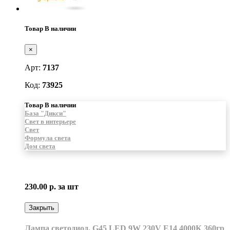
Товар В наличии
×
Арт:
7137
Код:
73925
Товар В наличии
База "Дикси"
Свет в интерьере
Свет
Формула света
Дом света
230.00 р.
за шт
Закрыть
Лампа светодиод. G45 LED 9W 230V E14 4000К 360гр