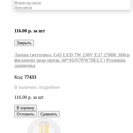
Формула света
Дом света
116.00 р.
за шт
Закрыть
Лампа светодиод. G45 LED 7W 230V E27 2700К 360гр
филамент шар прозр. 68*45(N7PW70ELC) Premium,
лампочка
Код:
77433
В наличии: подробнее
116.00 р.
за шт
В корзину
Отложить
Сравнить