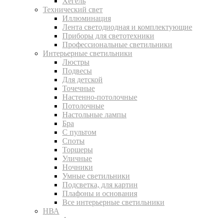
Хегель
Технический свет
Иллюминация
Лента светодиодная и комплектующие
Приборы для светотехники
Профессиональные светильники
Интерьерные светильники
Люстры
Подвесы
Для детской
Точечные
Настенно-потолочные
Потолочные
Настольные лампы
Бра
С пультом
Споты
Торшеры
Уличные
Ночники
Умные светильники
Подсветка, для картин
Плафоны и основания
Все интерьерные светильники
НВА