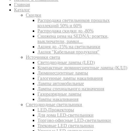
Главная
Каталог
Скидки
Распродажа светильников прошлых
коллекций 50% и 60%
Распродажа скидки до -80%
Cнижена цена на SEDNA: розетки,
выключатели, рамки...
Акция до -15% на светильники
Акция "Кабельная продукция"
Источники света
Светодиодные лампы (LED)
Компактные люминесцентные лампы (КЛЛ)
Люминесцентные лампы
Галогенные лампы накаливания
Лампы автомобильные
Лампы специального назначения
Газоразрядные лампы
Лампы накаливания
Светодиодные светильники
LED-Прожекторы
Для дома LED-светильники
Торгово-офисные LED-светильники
Трековые LED светильники
Уличные LED-светильники