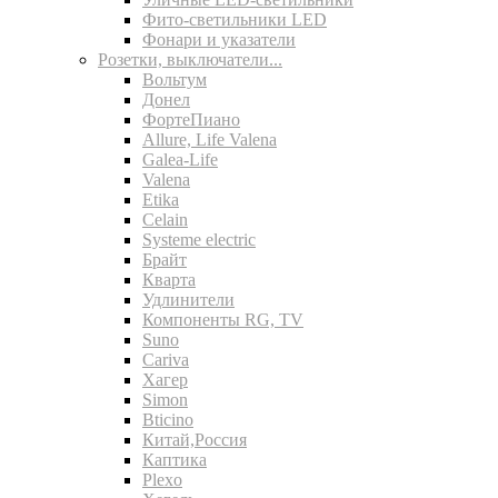
Фито-светильники LED
Фонари и указатели
Розетки, выключатели...
Вольтум
Донел
ФортеПиано
Allure, Life Valena
Galea-Life
Valena
Etika
Celain
Systeme electric
Брайт
Кварта
Удлинители
Компоненты RG, TV
Suno
Cariva
Хагер
Simon
Bticino
Китай,Россия
Каптика
Plexo