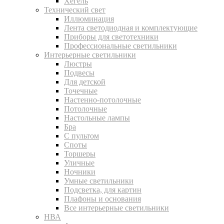
Хегель
Технический свет
Иллюминация
Лента светодиодная и комплектующие
Приборы для светотехники
Профессиональные светильники
Интерьерные светильники
Люстры
Подвесы
Для детской
Точечные
Настенно-потолочные
Потолочные
Настольные лампы
Бра
С пультом
Споты
Торшеры
Уличные
Ночники
Умные светильники
Подсветка, для картин
Плафоны и основания
Все интерьерные светильники
НВА