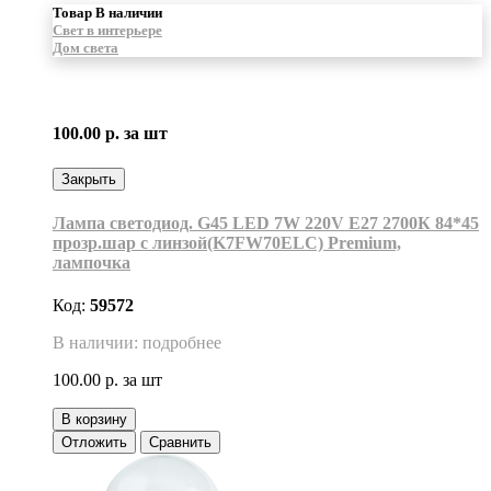
Товар В наличии
Свет в интерьере
Дом света
100.00 р.
за шт
Закрыть
Лампа светодиод. G45 LED 7W 220V E27 2700К 84*45
прозр.шар с линзой(K7FW70ELC) Premium,
лампочка
Код:
59572
В наличии: подробнее
100.00 р.
за шт
В корзину
Отложить
Сравнить