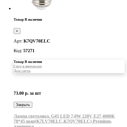
Товар В наличии
×
Арт:
K7QV70ELC
Код:
57271
Товар В наличии
Свет в интерьере
Дом света
73.00 р.
за шт
Закрыть
Лампа светодиод. G45 LED 7,0W 220V E27 4000К
78*45 шар(K7LV70ELC,K7QV70ELC) Premium,
лампочка