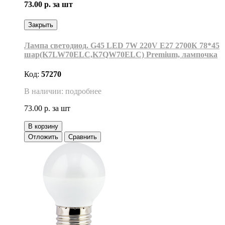
73.00 р.
за шт
Закрыть
Лампа светодиод. G45 LED 7W 220V E27 2700К 78*45
шар(K7LW70ELC,K7QW70ELC) Premium, лампочка
Код:
57270
В наличии: подробнее
73.00 р.
за шт
В корзину
Отложить
Сравнить