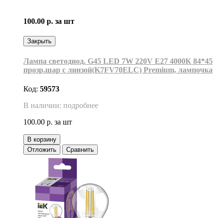
100.00 р.
за шт
Закрыть
Лампа светодиод. G45 LED 7W 220V E27 4000К 84*45
прозр.шар с линзой(K7FV70ELC) Premium, лампочка
Код:
59573
В наличии: подробнее
100.00 р.
за шт
В корзину
Отложить
Сравнить