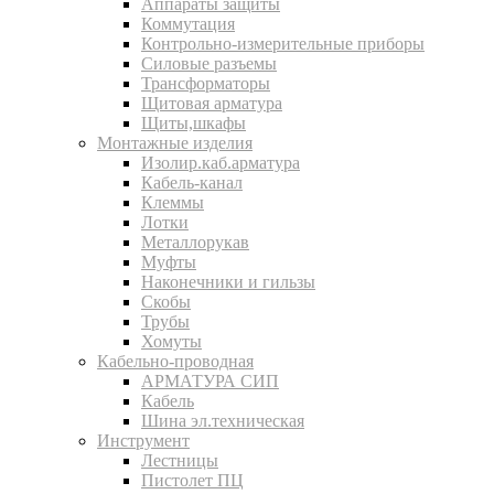
Аппараты защиты
Коммутация
Контрольно-измерительные приборы
Силовые разъемы
Трансформаторы
Щитовая арматура
Щиты,шкафы
Монтажные изделия
Изолир.каб.арматура
Кабель-канал
Клеммы
Лотки
Металлорукав
Муфты
Наконечники и гильзы
Скобы
Трубы
Хомуты
Кабельно-проводная
АРМАТУРА СИП
Кабель
Шина эл.техническая
Инструмент
Лестницы
Пистолет ПЦ