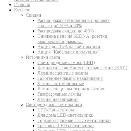
Главная
Каталог
Скидки
Распродажа светильников прошлых
коллекций 50% и 60%
Распродажа скидки до -80%
Cнижена цена на SEDNA: розетки,
выключатели, рамки...
Акция до -15% на светильники
Акция "Кабельная продукция"
Источники света
Светодиодные лампы (LED)
Компактные люминесцентные лампы (КЛЛ)
Люминесцентные лампы
Галогенные лампы накаливания
Лампы автомобильные
Лампы специального назначения
Газоразрядные лампы
Лампы накаливания
Светодиодные светильники
LED-Прожекторы
Для дома LED-светильники
Торгово-офисные LED-светильники
Трековые LED светильники
Уличные LED-светильники