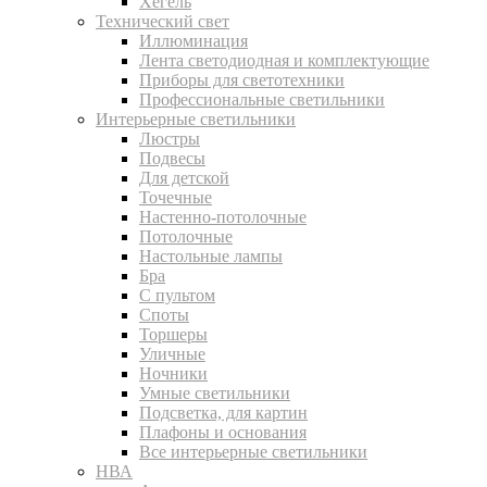
Хегель
Технический свет
Иллюминация
Лента светодиодная и комплектующие
Приборы для светотехники
Профессиональные светильники
Интерьерные светильники
Люстры
Подвесы
Для детской
Точечные
Настенно-потолочные
Потолочные
Настольные лампы
Бра
С пультом
Споты
Торшеры
Уличные
Ночники
Умные светильники
Подсветка, для картин
Плафоны и основания
Все интерьерные светильники
НВА