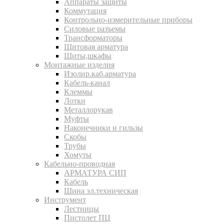
Аппараты защиты
Коммутация
Контрольно-измерительные приборы
Силовые разъемы
Трансформаторы
Щитовая арматура
Щиты,шкафы
Монтажные изделия
Изолир.каб.арматура
Кабель-канал
Клеммы
Лотки
Металлорукав
Муфты
Наконечники и гильзы
Скобы
Трубы
Хомуты
Кабельно-проводная
АРМАТУРА СИП
Кабель
Шина эл.техническая
Инструмент
Лестницы
Пистолет ПЦ