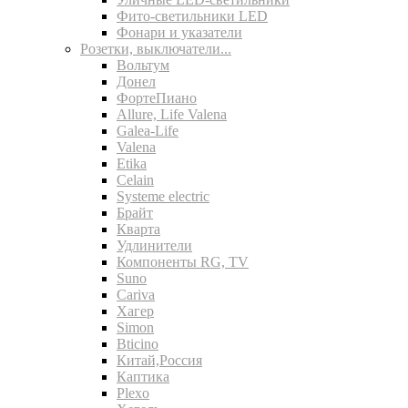
Фито-светильники LED
Фонари и указатели
Розетки, выключатели...
Вольтум
Донел
ФортеПиано
Allure, Life Valena
Galea-Life
Valena
Etika
Celain
Systeme electric
Брайт
Кварта
Удлинители
Компоненты RG, TV
Suno
Cariva
Хагер
Simon
Bticino
Китай,Россия
Каптика
Plexo