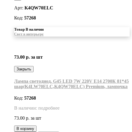
Арт:
K4QW70ELC
Код:
57268
Товар В наличии
Свет в интерьере
73.00 р.
за шт
Закрыть
Лампа светодиод. G45 LED 7W 220V E14 2700К 81*45
шар(K4LW70ELC,K4QW70ELC) Premium, лампочка
Код:
57268
В наличии: подробнее
73.00 р.
за шт
В корзину