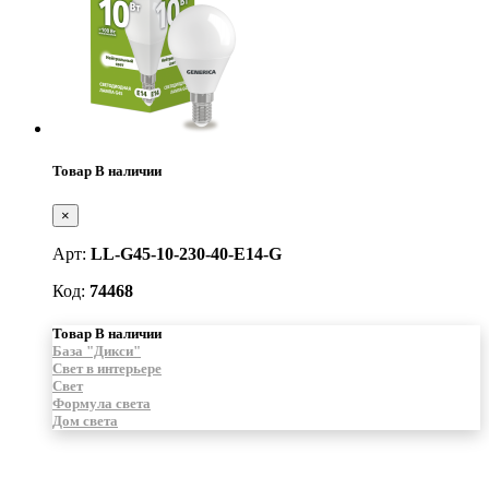
Товар В наличии
×
Арт:
LL-G45-10-230-40-E14-G
Код:
74468
Товар В наличии
База "Дикси"
Свет в интерьере
Свет
Формула света
Дом света