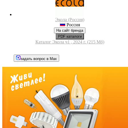
Экола (Россия)
Россия
На сайт бренда
PDF каталоги
Каталог Экола ч1 , 2024 г. (215 Мб)
задать вопрос в Max