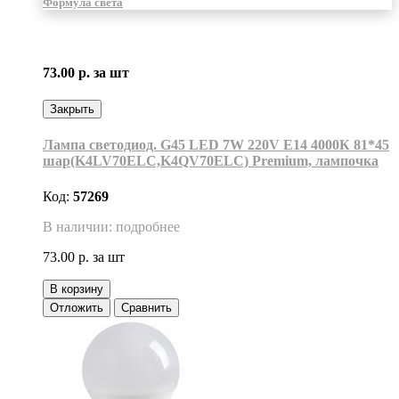
Формула света
73.00 р.
за шт
Закрыть
Лампа светодиод. G45 LED 7W 220V E14 4000К 81*45
шар(K4LV70ELC,K4QV70ELC) Premium, лампочка
Код:
57269
В наличии: подробнее
73.00 р.
за шт
В корзину
Отложить
Сравнить