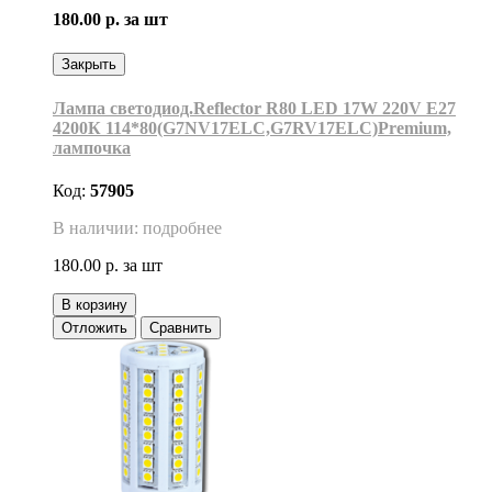
180.00 р.
за шт
Закрыть
Лампа светодиод.Reflector R80 LED 17W 220V E27
4200К 114*80(G7NV17ELC,G7RV17ELC)Premium,
лампочка
Код:
57905
В наличии: подробнее
180.00 р.
за шт
В корзину
Отложить
Сравнить