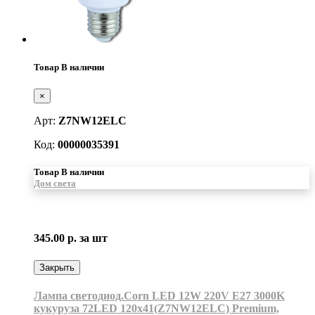
Товар В наличии
×
Арт:
Z7NW12ELC
Код:
00000035391
Товар В наличии
Дом света
345.00 р.
за шт
Закрыть
Лампа светодиод.Corn LED 12W 220V E27 3000K
кукуруза 72LED 120x41(Z7NW12ELC) Premium,