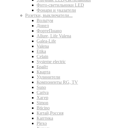
Фито-светильники LED
Фонари и указатели
Розетки, выключатели...
Вольтум
Донел
ФортеПиано
Allure, Life Valena
Galea-Life
Valena
Etika
Celain
Systeme electric
Брайт
Кварта
Удлинители
Компоненты RG, TV
Suno
Cariva
Хагер
Simon
Bticino
Китай,Россия
Каптика
Plexo