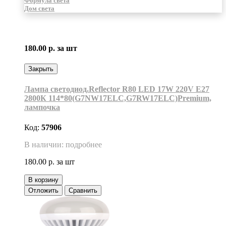
Формула света
Дом света
180.00 р.
за шт
Закрыть
Лампа светодиод.Reflector R80 LED 17W 220V E27
2800К 114*80(G7NW17ELC,G7RW17ELC)Premium,
лампочка
Код:
57906
В наличии: подробнее
180.00 р.
за шт
В корзину
Отложить
Сравнить