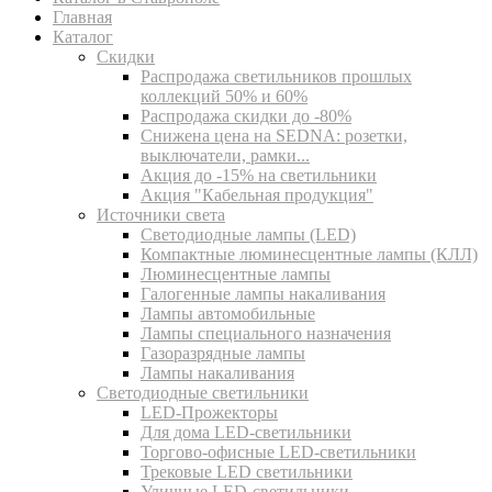
Главная
Каталог
Скидки
Распродажа светильников прошлых
коллекций 50% и 60%
Распродажа скидки до -80%
Cнижена цена на SEDNA: розетки,
выключатели, рамки...
Акция до -15% на светильники
Акция "Кабельная продукция"
Источники света
Светодиодные лампы (LED)
Компактные люминесцентные лампы (КЛЛ)
Люминесцентные лампы
Галогенные лампы накаливания
Лампы автомобильные
Лампы специального назначения
Газоразрядные лампы
Лампы накаливания
Светодиодные светильники
LED-Прожекторы
Для дома LED-светильники
Торгово-офисные LED-светильники
Трековые LED светильники
Уличные LED-светильники