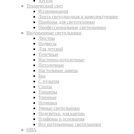
Хегель
Технический свет
Иллюминация
Лента светодиодная и комплектующие
Приборы для светотехники
Профессиональные светильники
Интерьерные светильники
Люстры
Подвесы
Для детской
Точечные
Настенно-потолочные
Потолочные
Настольные лампы
Бра
С пультом
Споты
Торшеры
Уличные
Ночники
Умные светильники
Подсветка, для картин
Плафоны и основания
Все интерьерные светильники
НВА