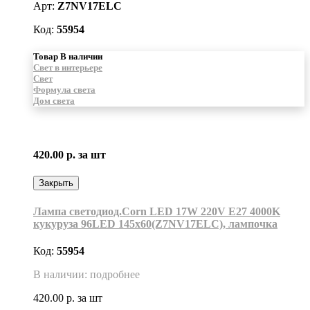
Арт:
Z7NV17ELC
Код:
55954
Товар В наличии
Свет в интерьере
Свет
Формула света
Дом света
420.00 р.
за шт
Закрыть
Лампа светодиод.Corn LED 17W 220V E27 4000K
кукуруза 96LED 145x60(Z7NV17ELC), лампочка
Код:
55954
В наличии: подробнее
420.00 р.
за шт