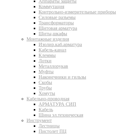
Аппараты защиты
Коммутация
Контрольно-измерительные приборы
Силовые разъемы
Трансформаторы
Щитовая арматура
Щиты,шкафы
Монтажные изделия
Изолир.каб.арматура
Кабель-канал
Клеммы
Лотки
Металлорукав
Муфты
Наконечники и гильзы
Скобы
Трубы
Хомуты
Кабельно-проводная
АРМАТУРА СИП
Кабель
Шина эл.техническая
Инструмент
Лестницы
Пистолет ПЦ