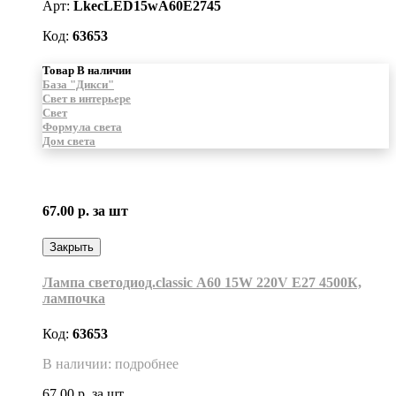
Арт:
LkecLED15wA60E2745
Код:
63653
Товар В наличии
База "Дикси"
Свет в интерьере
Свет
Формула света
Дом света
67.00 р.
за шт
Закрыть
Лампа светодиод.classic А60 15W 220V E27 4500К,
лампочка
Код:
63653
В наличии: подробнее
67.00 р.
за шт