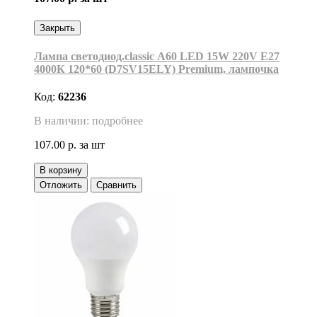
Закрыть
Лампа светодиод.classic А60 LED 15W 220V E27
4000К 120*60 (D7SV15ELY) Premium, лампочка
Код:
62236
В наличии: подробнее
107.00 р.
за шт
В корзину
Отложить
Сравнить