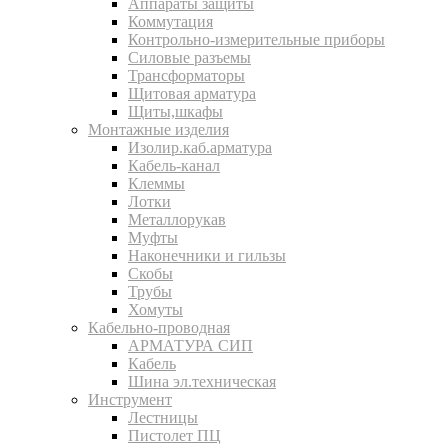
Аппараты защиты
Коммутация
Контрольно-измерительные приборы
Силовые разъемы
Трансформаторы
Щитовая арматура
Щиты,шкафы
Монтажные изделия
Изолир.каб.арматура
Кабель-канал
Клеммы
Лотки
Металлорукав
Муфты
Наконечники и гильзы
Скобы
Трубы
Хомуты
Кабельно-проводная
АРМАТУРА СИП
Кабель
Шина эл.техническая
Инструмент
Лестницы
Пистолет ПЦ