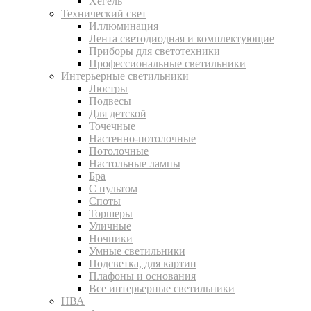
Хегель
Технический свет
Иллюминация
Лента светодиодная и комплектующие
Приборы для светотехники
Профессиональные светильники
Интерьерные светильники
Люстры
Подвесы
Для детской
Точечные
Настенно-потолочные
Потолочные
Настольные лампы
Бра
С пультом
Споты
Торшеры
Уличные
Ночники
Умные светильники
Подсветка, для картин
Плафоны и основания
Все интерьерные светильники
НВА