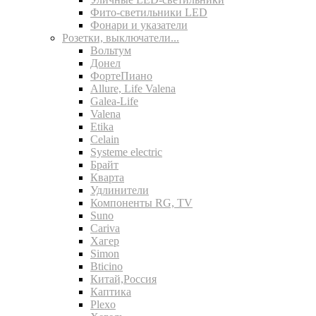
Фито-светильники LED
Фонари и указатели
Розетки, выключатели...
Вольтум
Донел
ФортеПиано
Allure, Life Valena
Galea-Life
Valena
Etika
Celain
Systeme electric
Брайт
Кварта
Удлинители
Компоненты RG, TV
Suno
Cariva
Хагер
Simon
Bticino
Китай,Россия
Каптика
Plexo