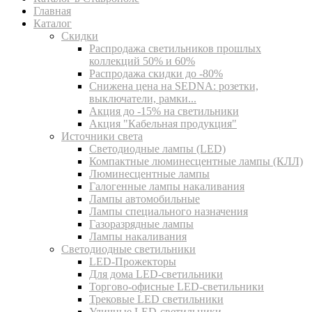
Главная
Каталог
Скидки
Распродажа светильников прошлых
коллекций 50% и 60%
Распродажа скидки до -80%
Cнижена цена на SEDNA: розетки,
выключатели, рамки...
Акция до -15% на светильники
Акция "Кабельная продукция"
Источники света
Светодиодные лампы (LED)
Компактные люминесцентные лампы (КЛЛ)
Люминесцентные лампы
Галогенные лампы накаливания
Лампы автомобильные
Лампы специального назначения
Газоразрядные лампы
Лампы накаливания
Светодиодные светильники
LED-Прожекторы
Для дома LED-светильники
Торгово-офисные LED-светильники
Трековые LED светильники
Уличные LED-светильники