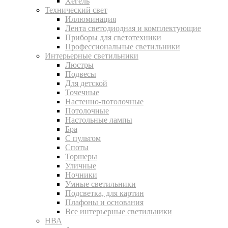
Хегель
Технический свет
Иллюминация
Лента светодиодная и комплектующие
Приборы для светотехники
Профессиональные светильники
Интерьерные светильники
Люстры
Подвесы
Для детской
Точечные
Настенно-потолочные
Потолочные
Настольные лампы
Бра
С пультом
Споты
Торшеры
Уличные
Ночники
Умные светильники
Подсветка, для картин
Плафоны и основания
Все интерьерные светильники
НВА