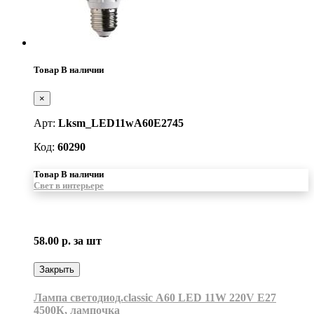
Товар В наличии
×
Арт:
Lksm_LED11wA60E2745
Код:
60290
Товар В наличии
Свет в интерьере
58.00 р.
за шт
Закрыть
Лампа светодиод.classic А60 LED 11W 220V E27
4500К, лампочка