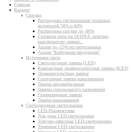
Главная
Каталог
Скидки
Распродажа светильников прошлых
коллекций 50% и 60%
Распродажа скидки до -80%
Cнижена цена на SEDNA: розетки,
выключатели, рамки...
Акция до -15% на светильники
Акция "Кабельная продукция"
Источники света
Светодиодные лампы (LED)
Компактные люминесцентные лампы (КЛЛ)
Люминесцентные лампы
Галогенные лампы накаливания
Лампы автомобильные
Лампы специального назначения
Газоразрядные лампы
Лампы накаливания
Светодиодные светильники
LED-Прожекторы
Для дома LED-светильники
Торгово-офисные LED-светильники
Трековые LED светильники
Уличные LED-светильники