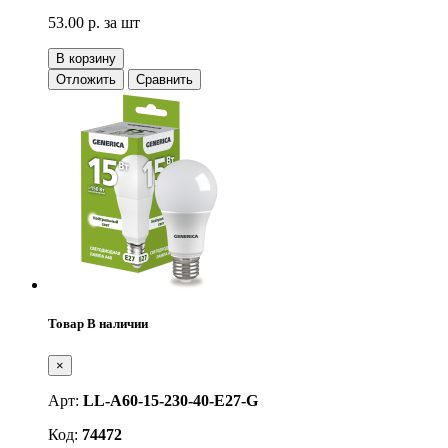
53.00 р.
за шт
В корзину
Отложить
Сравнить
Товар В наличии
×
Арт:
LL-A60-15-230-40-E27-G
Код:
74472