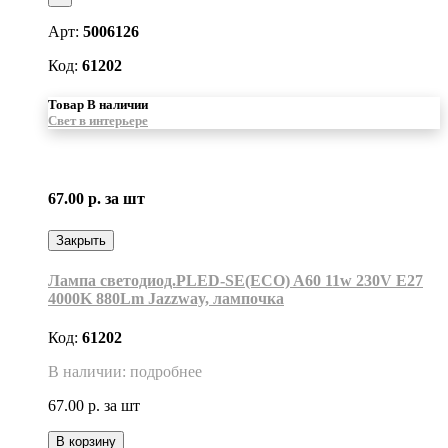
Арт:
5006126
Код:
61202
Товар В наличии
Свет в интерьере
67.00 р.
за шт
Закрыть
Лампа светодиод.PLED-SE(ECO) A60 11w 230V E27
4000K 880Lm Jazzway, лампочка
Код:
61202
В наличии: подробнее
67.00 р.
за шт
В корзину