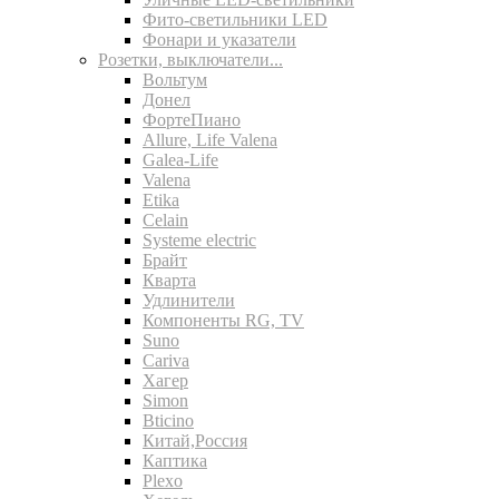
Фито-светильники LED
Фонари и указатели
Розетки, выключатели...
Вольтум
Донел
ФортеПиано
Allure, Life Valena
Galea-Life
Valena
Etika
Celain
Systeme electric
Брайт
Кварта
Удлинители
Компоненты RG, TV
Suno
Cariva
Хагер
Simon
Bticino
Китай,Россия
Каптика
Plexo