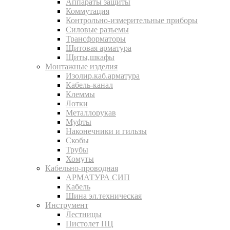
Аппараты защиты
Коммутация
Контрольно-измерительные приборы
Силовые разъемы
Трансформаторы
Щитовая арматура
Щиты,шкафы
Монтажные изделия
Изолир.каб.арматура
Кабель-канал
Клеммы
Лотки
Металлорукав
Муфты
Наконечники и гильзы
Скобы
Трубы
Хомуты
Кабельно-проводная
АРМАТУРА СИП
Кабель
Шина эл.техническая
Инструмент
Лестницы
Пистолет ПЦ