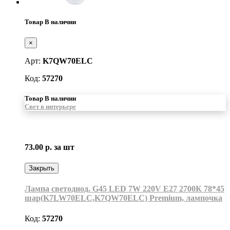
Товар В наличии
×
Арт:
K7QW70ELC
Код:
57270
Товар В наличии
Свет в интерьере
73.00 р.
за шт
Закрыть
Лампа светодиод. G45 LED 7W 220V E27 2700К 78*45
шар(K7LW70ELC,K7QW70ELC) Premium, лампочка
Код:
57270