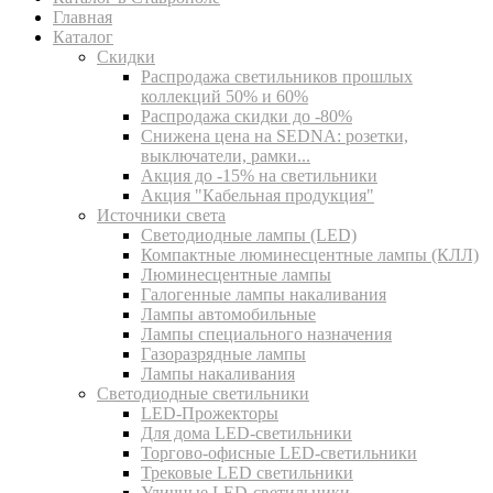
Главная
Каталог
Скидки
Распродажа светильников прошлых
коллекций 50% и 60%
Распродажа скидки до -80%
Cнижена цена на SEDNA: розетки,
выключатели, рамки...
Акция до -15% на светильники
Акция "Кабельная продукция"
Источники света
Светодиодные лампы (LED)
Компактные люминесцентные лампы (КЛЛ)
Люминесцентные лампы
Галогенные лампы накаливания
Лампы автомобильные
Лампы специального назначения
Газоразрядные лампы
Лампы накаливания
Светодиодные светильники
LED-Прожекторы
Для дома LED-светильники
Торгово-офисные LED-светильники
Трековые LED светильники
Уличные LED-светильники