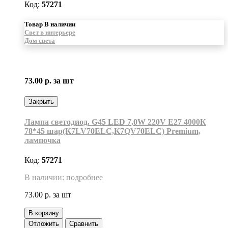
Код:
57271
Товар В наличии
Свет в интерьере
Дом света
73.00 р.
за шт
Закрыть
Лампа светодиод. G45 LED 7,0W 220V E27 4000К
78*45 шар(K7LV70ELC,K7QV70ELC) Premium,
лампочка
Код:
57271
В наличии: подробнее
73.00 р.
за шт
В корзину
Отложить
Сравнить