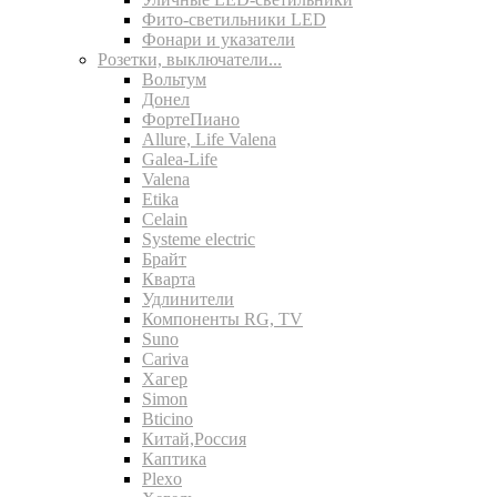
Фито-светильники LED
Фонари и указатели
Розетки, выключатели...
Вольтум
Донел
ФортеПиано
Allure, Life Valena
Galea-Life
Valena
Etika
Celain
Systeme electric
Брайт
Кварта
Удлинители
Компоненты RG, TV
Suno
Cariva
Хагер
Simon
Bticino
Китай,Россия
Каптика
Plexo