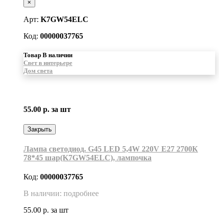
×
Арт:
K7GW54ELC
Код:
00000037765
Товар В наличии
Свет в интерьере
Дом света
55.00 р.
за шт
Закрыть
Лампа светодиод. G45 LED 5,4W 220V E27 2700К
78*45 шар(K7GW54ELC), лампочка
Код:
00000037765
В наличии: подробнее
55.00 р.
за шт