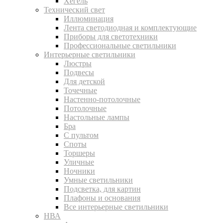
Хегель
Технический свет
Иллюминация
Лента светодиодная и комплектующие
Приборы для светотехники
Профессиональные светильники
Интерьерные светильники
Люстры
Подвесы
Для детской
Точечные
Настенно-потолочные
Потолочные
Настольные лампы
Бра
С пультом
Споты
Торшеры
Уличные
Ночники
Умные светильники
Подсветка, для картин
Плафоны и основания
Все интерьерные светильники
НВА