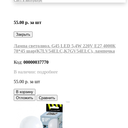
Свет в интерьере
55.00 р.
за шт
Закрыть
Лампа светодиод. G45 LED 5,4W 220V E27 4000К
78*45 шар(K7LV54ELC,K7GV54ELC), лампочка
Код:
00000037770
В наличии: подробнее
55.00 р.
за шт
В корзину
Отложить
Сравнить