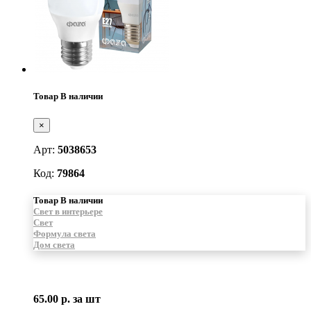
Товар В наличии
×
Арт:
5038653
Код:
79864
Товар В наличии
Свет в интерьере
Свет
Формула света
Дом света
65.00 р.
за шт