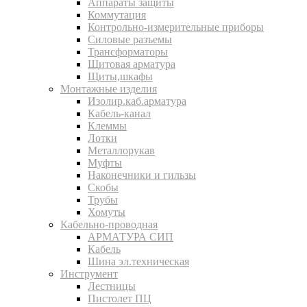
Аппараты защиты
Коммутация
Контрольно-измерительные приборы
Силовые разъемы
Трансформаторы
Щитовая арматура
Щиты,шкафы
Монтажные изделия
Изолир.каб.арматура
Кабель-канал
Клеммы
Лотки
Металлорукав
Муфты
Наконечники и гильзы
Скобы
Трубы
Хомуты
Кабельно-проводная
АРМАТУРА СИП
Кабель
Шина эл.техническая
Инструмент
Лестницы
Пистолет ПЦ