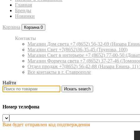
Главная
Бренды
Новинки
Корзина
Корзина
0
Контакты
Магазин Дом света +7 (8652) 56-32-69
(Назара Енина
Магазин Свет +7(8652)36-35-45
(Трунова, 100)
Магазин Свет в интерьере +7 (8652) 77-00-50
(Доват
Магазин Формула света +7 (8652) 37-27-46
(Ломонос
Отдел продаж +7(8652) 56-42-88
(Назара Енина, 11)
Все контакты в г. Ставрополе
Найти
Искать
search
Номер телефона
Вам будет отправлен код подтверждения