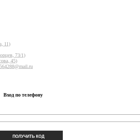
, 11)
орцев, 73/1)
ова, 45)
 564288@mail.ru
Вход по телефону
ПОЛУЧИТЬ КОД