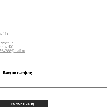
, 11)
орцев, 73/1)
ова, 45)
 564288@mail.ru
Вход по телефону
ПОЛУЧИТЬ КОД