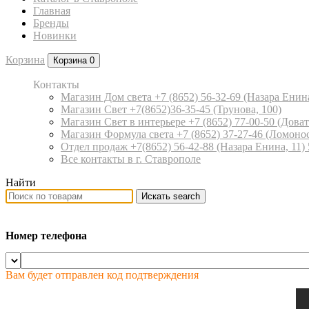
Главная
Бренды
Новинки
Корзина
Корзина
0
Контакты
Магазин Дом света +7 (8652) 56-32-69
(Назара Енина
Магазин Свет +7(8652)36-35-45
(Трунова, 100)
Магазин Свет в интерьере +7 (8652) 77-00-50
(Доват
Магазин Формула света +7 (8652) 37-27-46
(Ломонос
Отдел продаж +7(8652) 56-42-88
(Назара Енина, 11)
Все контакты в г. Ставрополе
Найти
Искать
search
Номер телефона
Вам будет отправлен код подтверждения