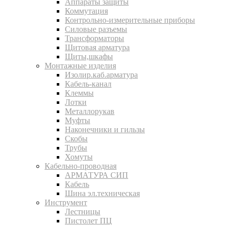
Аппараты защиты
Коммутация
Контрольно-измерительные приборы
Силовые разъемы
Трансформаторы
Щитовая арматура
Щиты,шкафы
Монтажные изделия
Изолир.каб.арматура
Кабель-канал
Клеммы
Лотки
Металлорукав
Муфты
Наконечники и гильзы
Скобы
Трубы
Хомуты
Кабельно-проводная
АРМАТУРА СИП
Кабель
Шина эл.техническая
Инструмент
Лестницы
Пистолет ПЦ