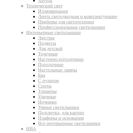
Хегель
Технический свет
Иллюминация
Лента светодиодная и комплектующие
Приборы для светотехники
Профессиональные светильники
Интерьерные светильники
Люстры
Подвесы
Для детской
Точечные
Настенно-потолочные
Потолочные
Настольные лампы
Бра
С пультом
Споты
Торшеры
Уличные
Ночники
Умные светильники
Подсветка, для картин
Плафоны и основания
Все интерьерные светильники
НВА