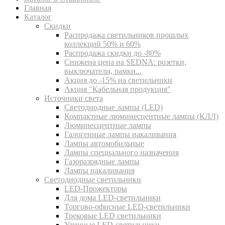
Главная
Каталог
Скидки
Распродажа светильников прошлых
коллекций 50% и 60%
Распродажа скидки до -80%
Cнижена цена на SEDNA: розетки,
выключатели, рамки...
Акция до -15% на светильники
Акция "Кабельная продукция"
Источники света
Светодиодные лампы (LED)
Компактные люминесцентные лампы (КЛЛ)
Люминесцентные лампы
Галогенные лампы накаливания
Лампы автомобильные
Лампы специального назначения
Газоразрядные лампы
Лампы накаливания
Светодиодные светильники
LED-Прожекторы
Для дома LED-светильники
Торгово-офисные LED-светильники
Трековые LED светильники
Уличные LED-светильники