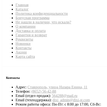
Главная
Каталог
Политика конфиденциальности
Бонусная программа
Не нашли в наличии, что искали?
О компании
Доставка и оплата
Гарантия и возврат
Реквизиты
Новинки
Контакты
Акции
Карта сайта
Контакты
Адрес:
Ставрополь, улица Назара Енина, 11
Телефон:
(8652) 56-42-88
Email (отдел продаж):
564288@mail.ru
Email (техподдержка):
dixi_admin@dixi-st.com
Режим работы офиса: Пн-Пт: с 8:00 до 17:00, Сб-Вс: