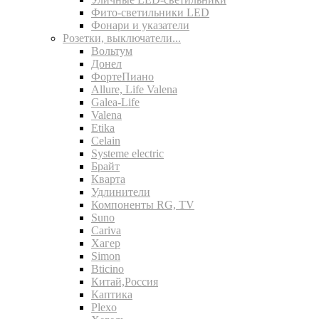
Фито-светильники LED
Фонари и указатели
Розетки, выключатели...
Вольтум
Донел
ФортеПиано
Allure, Life Valena
Galea-Life
Valena
Etika
Celain
Systeme electric
Брайт
Кварта
Удлинители
Компоненты RG, TV
Suno
Cariva
Хагер
Simon
Bticino
Китай,Россия
Каптика
Plexo