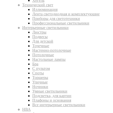
Хегель
Технический свет
Иллюминация
Лента светодиодная и комплектующие
Приборы для светотехники
Профессиональные светильники
Интерьерные светильники
Люстры
Подвесы
Для детской
Точечные
Настенно-потолочные
Потолочные
Настольные лампы
Бра
С пультом
Споты
Торшеры
Уличные
Ночники
Умные светильники
Подсветка, для картин
Плафоны и основания
Все интерьерные светильники
НВА