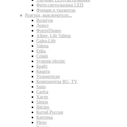
Фито-светильники LED
Фонари и указатели
Розетки, выключатели...
Вольтум
Донел
ФортеПиано
Allure, Life Valena
Galea-Life
Valena
Etika
Celain
Systeme electric
Брайт
Кварта
Удлинители
Компоненты RG, TV
Suno
Cariva
Хагер
Simon
Bticino
Китай,Россия
Каптика
Plexo