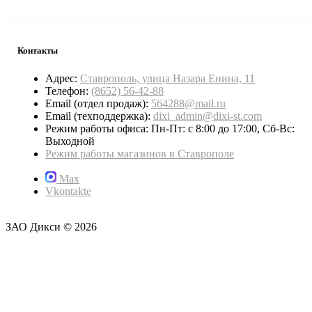
Контакты
Адрес:
Ставрополь, улица Назара Енина, 11
Телефон:
(8652) 56-42-88
Email (отдел продаж):
564288@mail.ru
Email (техподдержка):
dixi_admin@dixi-st.com
Режим работы офиса: Пн-Пт: с 8:00 до 17:00, Сб-Вс:
Выходной
Режим работы магазинов в Ставрополе
Max
Vkontakte
ЗАО Дикси © 2026