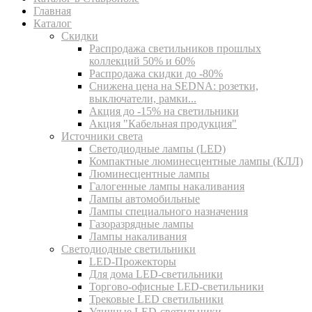
Главная
Каталог
Скидки
Распродажа светильников прошлых
коллекций 50% и 60%
Распродажа скидки до -80%
Cнижена цена на SEDNA: розетки,
выключатели, рамки...
Акция до -15% на светильники
Акция "Кабельная продукция"
Источники света
Светодиодные лампы (LED)
Компактные люминесцентные лампы (КЛЛ)
Люминесцентные лампы
Галогенные лампы накаливания
Лампы автомобильные
Лампы специального назначения
Газоразрядные лампы
Лампы накаливания
Светодиодные светильники
LED-Прожекторы
Для дома LED-светильники
Торгово-офисные LED-светильники
Трековые LED светильники
Уличные LED-светильники