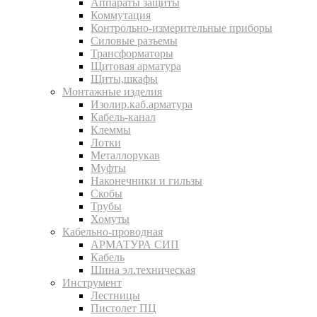
Аппараты защиты
Коммутация
Контрольно-измерительные приборы
Силовые разъемы
Трансформаторы
Щитовая арматура
Щиты,шкафы
Монтажные изделия
Изолир.каб.арматура
Кабель-канал
Клеммы
Лотки
Металлорукав
Муфты
Наконечники и гильзы
Скобы
Трубы
Хомуты
Кабельно-проводная
АРМАТУРА СИП
Кабель
Шина эл.техническая
Инструмент
Лестницы
Пистолет ПЦ