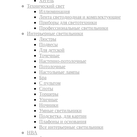
Хегель
Технический свет
Иллюминация
Лента светодиодная и комплектующие
Приборы для светотехники
Профессиональные светильники
Интерьерные светильники
Люстры
Подвесы
Для детской
Точечные
Настенно-потолочные
Потолочные
Настольные лампы
Бра
С пультом
Споты
Торшеры
Уличные
Ночники
Умные светильники
Подсветка, для картин
Плафоны и основания
Все интерьерные светильники
НВА