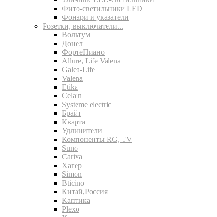
Фито-светильники LED
Фонари и указатели
Розетки, выключатели...
Вольтум
Донел
ФортеПиано
Allure, Life Valena
Galea-Life
Valena
Etika
Celain
Systeme electric
Брайт
Кварта
Удлинители
Компоненты RG, TV
Suno
Cariva
Хагер
Simon
Bticino
Китай,Россия
Каптика
Plexo