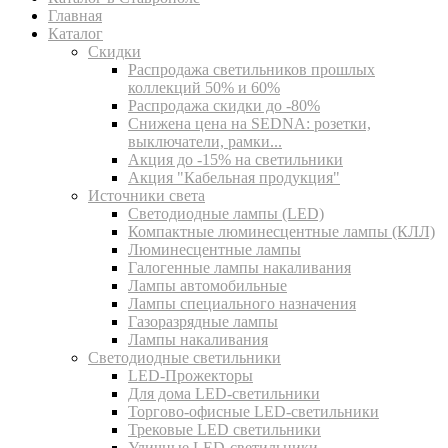
Главная
Каталог
Скидки
Распродажа светильников прошлых
коллекций 50% и 60%
Распродажа скидки до -80%
Cнижена цена на SEDNA: розетки,
выключатели, рамки...
Акция до -15% на светильники
Акция "Кабельная продукция"
Источники света
Светодиодные лампы (LED)
Компактные люминесцентные лампы (КЛЛ)
Люминесцентные лампы
Галогенные лампы накаливания
Лампы автомобильные
Лампы специального назначения
Газоразрядные лампы
Лампы накаливания
Светодиодные светильники
LED-Прожекторы
Для дома LED-светильники
Торгово-офисные LED-светильники
Трековые LED светильники
Уличные LED-светильники