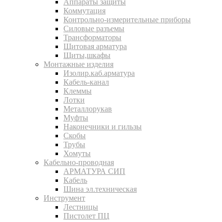
Аппараты защиты
Коммутация
Контрольно-измерительные приборы
Силовые разъемы
Трансформаторы
Щитовая арматура
Щиты,шкафы
Монтажные изделия
Изолир.каб.арматура
Кабель-канал
Клеммы
Лотки
Металлорукав
Муфты
Наконечники и гильзы
Скобы
Трубы
Хомуты
Кабельно-проводная
АРМАТУРА СИП
Кабель
Шина эл.техническая
Инструмент
Лестницы
Пистолет ПЦ