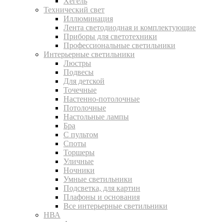
Хегель
Технический свет
Иллюминация
Лента светодиодная и комплектующие
Приборы для светотехники
Профессиональные светильники
Интерьерные светильники
Люстры
Подвесы
Для детской
Точечные
Настенно-потолочные
Потолочные
Настольные лампы
Бра
С пультом
Споты
Торшеры
Уличные
Ночники
Умные светильники
Подсветка, для картин
Плафоны и основания
Все интерьерные светильники
НВА