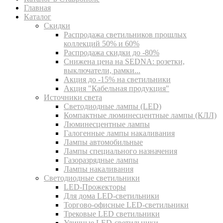
Главная
Каталог
Скидки
Распродажа светильников прошлых
коллекций 50% и 60%
Распродажа скидки до -80%
Cнижена цена на SEDNA: розетки,
выключатели, рамки...
Акция до -15% на светильники
Акция "Кабельная продукция"
Источники света
Светодиодные лампы (LED)
Компактные люминесцентные лампы (КЛЛ)
Люминесцентные лампы
Галогенные лампы накаливания
Лампы автомобильные
Лампы специального назначения
Газоразрядные лампы
Лампы накаливания
Светодиодные светильники
LED-Прожекторы
Для дома LED-светильники
Торгово-офисные LED-светильники
Трековые LED светильники
Уличные LED-светильники