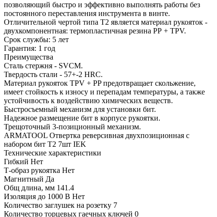
позволяющий быстро и эффективно выполнять работы без
постоянного переставления инструмента в винте.
Отличительной чертой типа Т2 является материал рукояток -
двухкомпонентная: термопластичная резина РР + TPV.
Срок службы: 5 лет
Гарантия: 1 год
Преимущества
Сталь стержня - SVCM.
Твердость стали - 57+-2 HRC.
Материал рукояток TPV + PP предотвращает скольжение,
имеет стойкость к износу и перепадам температуры, а также
устойчивость к воздействию химических веществ.
Быстросъемный механизм для установки бит.
Надежное размещение бит в корпусе рукоятки.
Трещоточный 3-позиционный механизм.
ARMATOOL Отвертка реверсивная двухпозиционная с
набором бит Т2 7шт IEK
Технические характеристики
Гибкий Нет
Т-образ рукоятка Нет
Магнитный Да
Общ длина, мм 141.4
Изоляция до 1000 В Нет
Количество заглушек на розетку 7
Количество торцевых гаечных ключей 0