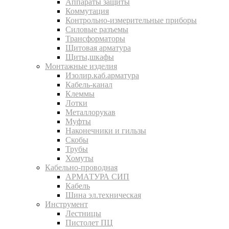
Аппараты защиты
Коммутация
Контрольно-измерительные приборы
Силовые разъемы
Трансформаторы
Щитовая арматура
Щиты,шкафы
Монтажные изделия
Изолир.каб.арматура
Кабель-канал
Клеммы
Лотки
Металлорукав
Муфты
Наконечники и гильзы
Скобы
Трубы
Хомуты
Кабельно-проводная
АРМАТУРА СИП
Кабель
Шина эл.техническая
Инструмент
Лестницы
Пистолет ПЦ