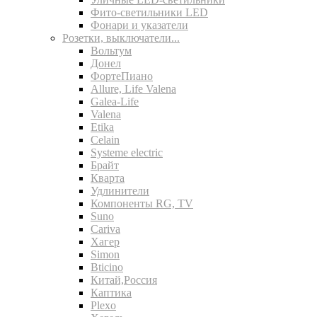
Фито-светильники LED
Фонари и указатели
Розетки, выключатели...
Вольтум
Донел
ФортеПиано
Allure, Life Valena
Galea-Life
Valena
Etika
Celain
Systeme electric
Брайт
Кварта
Удлинители
Компоненты RG, TV
Suno
Cariva
Хагер
Simon
Bticino
Китай,Россия
Каптика
Plexo