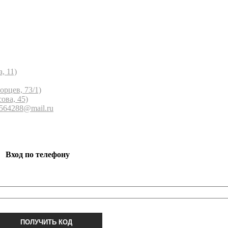
, 11)
орцев, 73/1)
ова, 45)
 564288@mail.ru
Вход по телефону
ПОЛУЧИТЬ КОД