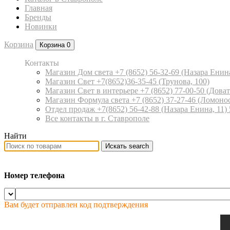
Главная
Бренды
Новинки
Корзина
Корзина
0
Контакты
Магазин Дом света +7 (8652) 56-32-69
(Назара Енина
Магазин Свет +7(8652)36-35-45
(Трунова, 100)
Магазин Свет в интерьере +7 (8652) 77-00-50
(Доват
Магазин Формула света +7 (8652) 37-27-46
(Ломонос
Отдел продаж +7(8652) 56-42-88
(Назара Енина, 11)
Все контакты в г. Ставрополе
Найти
Искать
search
Номер телефона
Вам будет отправлен код подтверждения