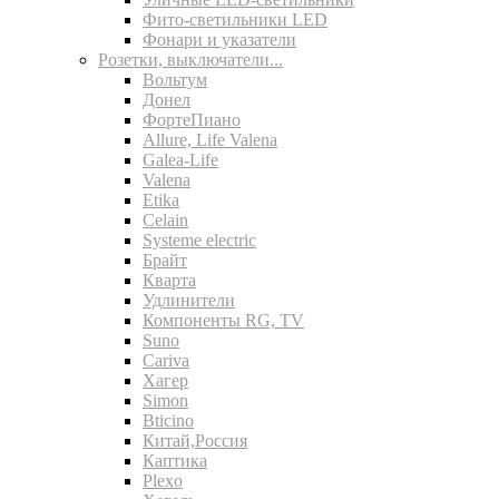
Фито-светильники LED
Фонари и указатели
Розетки, выключатели...
Вольтум
Донел
ФортеПиано
Allure, Life Valena
Galea-Life
Valena
Etika
Celain
Systeme electric
Брайт
Кварта
Удлинители
Компоненты RG, TV
Suno
Cariva
Хагер
Simon
Bticino
Китай,Россия
Каптика
Plexo