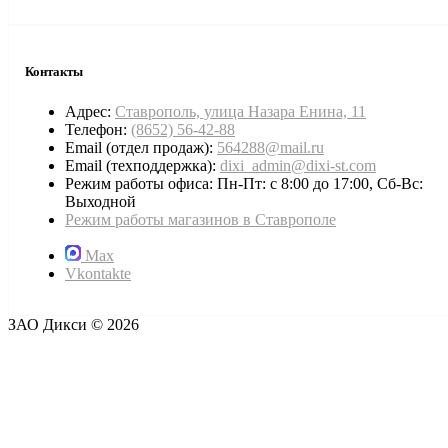
Контакты
Адрес:
Ставрополь, улица Назара Енина, 11
Телефон:
(8652) 56-42-88
Email (отдел продаж):
564288@mail.ru
Email (техподдержка):
dixi_admin@dixi-st.com
Режим работы офиса: Пн-Пт: с 8:00 до 17:00, Сб-Вс:
Выходной
Режим работы магазинов в Ставрополе
Max
Vkontakte
ЗАО Дикси © 2026