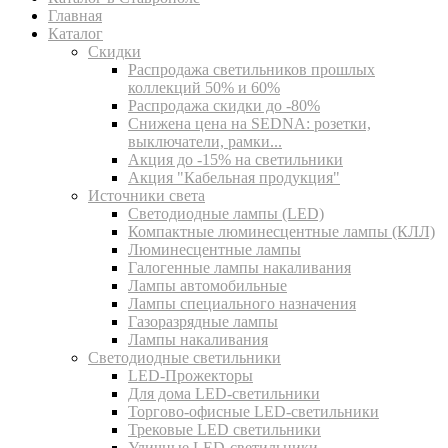
Главная
Каталог
Скидки
Распродажа светильников прошлых
коллекций 50% и 60%
Распродажа скидки до -80%
Cнижена цена на SEDNA: розетки,
выключатели, рамки...
Акция до -15% на светильники
Акция "Кабельная продукция"
Источники света
Светодиодные лампы (LED)
Компактные люминесцентные лампы (КЛЛ)
Люминесцентные лампы
Галогенные лампы накаливания
Лампы автомобильные
Лампы специального назначения
Газоразрядные лампы
Лампы накаливания
Светодиодные светильники
LED-Прожекторы
Для дома LED-светильники
Торгово-офисные LED-светильники
Трековые LED светильники
Уличные LED-светильники