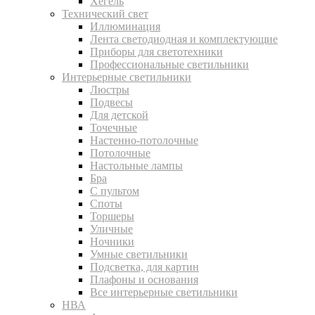
Хегель
Технический свет
Иллюминация
Лента светодиодная и комплектующие
Приборы для светотехники
Профессиональные светильники
Интерьерные светильники
Люстры
Подвесы
Для детской
Точечные
Настенно-потолочные
Потолочные
Настольные лампы
Бра
С пультом
Споты
Торшеры
Уличные
Ночники
Умные светильники
Подсветка, для картин
Плафоны и основания
Все интерьерные светильники
НВА