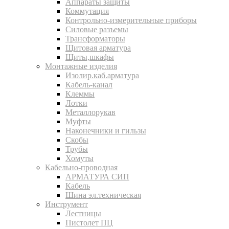
Аппараты защиты
Коммутация
Контрольно-измерительные приборы
Силовые разъемы
Трансформаторы
Щитовая арматура
Щиты,шкафы
Монтажные изделия
Изолир.каб.арматура
Кабель-канал
Клеммы
Лотки
Металлорукав
Муфты
Наконечники и гильзы
Скобы
Трубы
Хомуты
Кабельно-проводная
АРМАТУРА СИП
Кабель
Шина эл.техническая
Инструмент
Лестницы
Пистолет ПЦ