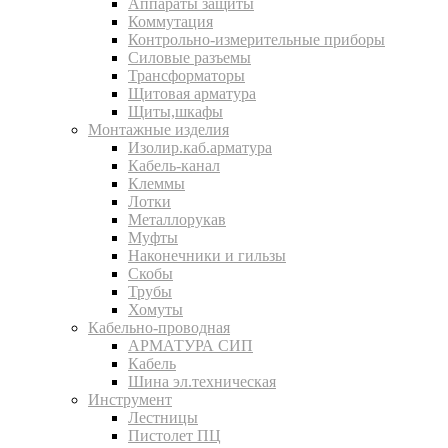
Аппараты защиты
Коммутация
Контрольно-измерительные приборы
Силовые разъемы
Трансформаторы
Щитовая арматура
Щиты,шкафы
Монтажные изделия
Изолир.каб.арматура
Кабель-канал
Клеммы
Лотки
Металлорукав
Муфты
Наконечники и гильзы
Скобы
Трубы
Хомуты
Кабельно-проводная
АРМАТУРА СИП
Кабель
Шина эл.техническая
Инструмент
Лестницы
Пистолет ПЦ