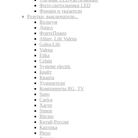
Фито-светильники LED
Фонари и указатели
Розетки, выключатели...
Вольтум
Донел
ФортеПиано
Allure, Life Valena
Galea-Life
Valena
Etika
Celain
Systeme electric
Брайт
Кварта
Удлинители
Компоненты RG, TV
Suno
Cariva
Хагер
Simon
Bticino
Китай,Россия
Каптика
Plexo