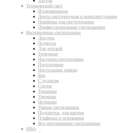
Хегель
Технический свет
Иллюминация
Лента светодиодная и комплектующие
Приборы для светотехники
Профессиональные светильники
Интерьерные светильники
Люстры
Подвесы
Для детской
Точечные
Настенно-потолочные
Потолочные
Настольные лампы
Бра
С пультом
Споты
Торшеры
Уличные
Ночники
Умные светильники
Подсветка, для картин
Плафоны и основания
Все интерьерные светильники
НВА