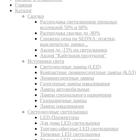
Главная
Каталог
Скидки
Распродажа светильников прошлых
коллекций 50% и 60%
Распродажа скидки до -80%
Cнижена цена на SEDNA: розетки,
выключатели, рамки...
Акция до -15% на светильники
Акция "Кабельная продукция"
Источники света
Светодиодные лампы (LED)
Компактные люминесцентные лампы (КЛЛ)
Люминесцентные лампы
Галогенные лампы накаливания
Лампы автомобильные
Лампы специального назначения
Газоразрядные лампы
Лампы накаливания
Светодиодные светильники
LED-Прожекторы
Для дома LED-светильники
Торгово-офисные LED-светильники
Трековые LED светильники
Уличные LED-светильники