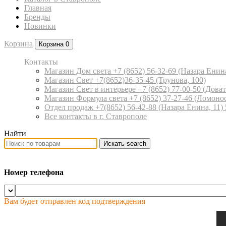
Главная
Бренды
Новинки
Корзина
Корзина
0
Контакты
Магазин Дом света +7 (8652) 56-32-69
(Назара Енина
Магазин Свет +7(8652)36-35-45
(Трунова, 100)
Магазин Свет в интерьере +7 (8652) 77-00-50
(Доват
Магазин Формула света +7 (8652) 37-27-46
(Ломонос
Отдел продаж +7(8652) 56-42-88
(Назара Енина, 11)
Все контакты в г. Ставрополе
Найти
Искать
search
Номер телефона
Вам будет отправлен код подтверждения