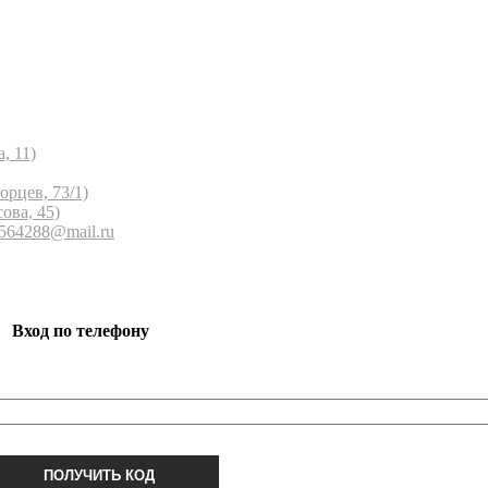
, 11)
орцев, 73/1)
ова, 45)
 564288@mail.ru
Вход по телефону
ПОЛУЧИТЬ КОД