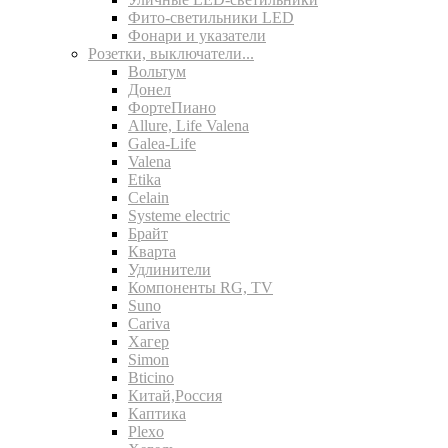
Фито-светильники LED
Фонари и указатели
Розетки, выключатели...
Вольтум
Донел
ФортеПиано
Allure, Life Valena
Galea-Life
Valena
Etika
Celain
Systeme electric
Брайт
Кварта
Удлинители
Компоненты RG, TV
Suno
Cariva
Хагер
Simon
Bticino
Китай,Россия
Каптика
Plexo