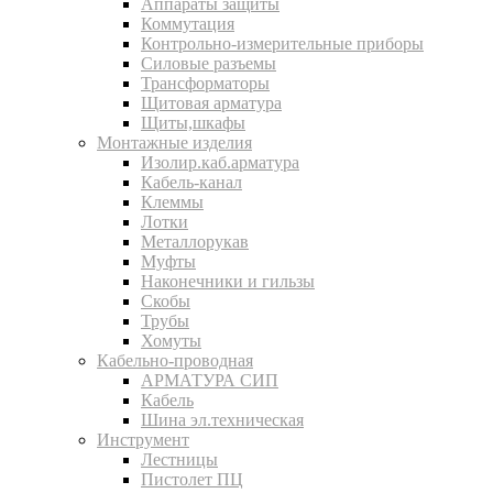
Аппараты защиты
Коммутация
Контрольно-измерительные приборы
Силовые разъемы
Трансформаторы
Щитовая арматура
Щиты,шкафы
Монтажные изделия
Изолир.каб.арматура
Кабель-канал
Клеммы
Лотки
Металлорукав
Муфты
Наконечники и гильзы
Скобы
Трубы
Хомуты
Кабельно-проводная
АРМАТУРА СИП
Кабель
Шина эл.техническая
Инструмент
Лестницы
Пистолет ПЦ