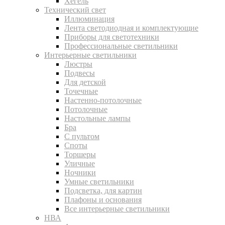
Хегель
Технический свет
Иллюминация
Лента светодиодная и комплектующие
Приборы для светотехники
Профессиональные светильники
Интерьерные светильники
Люстры
Подвесы
Для детской
Точечные
Настенно-потолочные
Потолочные
Настольные лампы
Бра
С пультом
Споты
Торшеры
Уличные
Ночники
Умные светильники
Подсветка, для картин
Плафоны и основания
Все интерьерные светильники
НВА