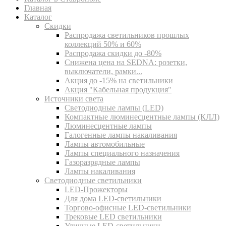
Главная
Каталог
Скидки
Распродажа светильников прошлых
коллекций 50% и 60%
Распродажа скидки до -80%
Cнижена цена на SEDNA: розетки,
выключатели, рамки...
Акция до -15% на светильники
Акция "Кабельная продукция"
Источники света
Светодиодные лампы (LED)
Компактные люминесцентные лампы (КЛЛ)
Люминесцентные лампы
Галогенные лампы накаливания
Лампы автомобильные
Лампы специального назначения
Газоразрядные лампы
Лампы накаливания
Светодиодные светильники
LED-Прожекторы
Для дома LED-светильники
Торгово-офисные LED-светильники
Трековые LED светильники
Уличные LED-светильники