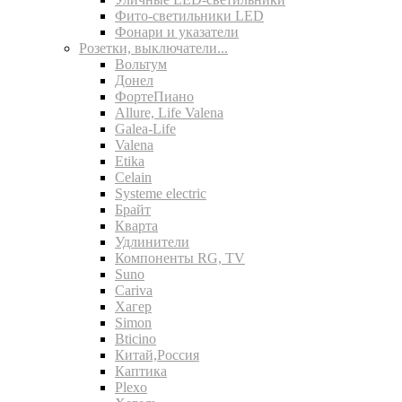
Фито-светильники LED
Фонари и указатели
Розетки, выключатели...
Вольтум
Донел
ФортеПиано
Allure, Life Valena
Galea-Life
Valena
Etika
Celain
Systeme electric
Брайт
Кварта
Удлинители
Компоненты RG, TV
Suno
Cariva
Хагер
Simon
Bticino
Китай,Россия
Каптика
Plexo