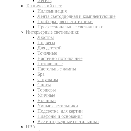
Хегель
Технический свет
Иллюминация
Лента светодиодная и комплектующие
Приборы для светотехники
Профессиональные светильники
Интерьерные светильники
Люстры
Подвесы
Для детской
Точечные
Настенно-потолочные
Потолочные
Настольные лампы
Бра
С пультом
Споты
Торшеры
Уличные
Ночники
Умные светильники
Подсветка, для картин
Плафоны и основания
Все интерьерные светильники
НВА