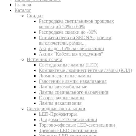
Главная
Каталог
Скидки
Распродажа светильников прошлых
коллекций 50% и 60%
Распродажа скидки до -80%
Cнижена цена на SEDNA: розетки,
выключатели, рамки...
Акция до -15% на светильники
Акция "Кабельная продукция"
Источники света
Светодиодные лампы (LED)
Компактные люминесцентные лампы (КЛЛ)
Люминесцентные лампы
Галогенные лампы накаливания
Лампы автомобильные
Лампы специального назначения
Газоразрядные лампы
Лампы накаливания
Светодиодные светильники
LED-Прожекторы
Для дома LED-светильники
Торгово-офисные LED-светильники
Трековые LED светильники
Уличные LED-светильники