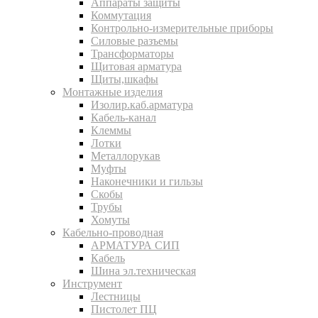
Аппараты защиты
Коммутация
Контрольно-измерительные приборы
Силовые разъемы
Трансформаторы
Щитовая арматура
Щиты,шкафы
Монтажные изделия
Изолир.каб.арматура
Кабель-канал
Клеммы
Лотки
Металлорукав
Муфты
Наконечники и гильзы
Скобы
Трубы
Хомуты
Кабельно-проводная
АРМАТУРА СИП
Кабель
Шина эл.техническая
Инструмент
Лестницы
Пистолет ПЦ