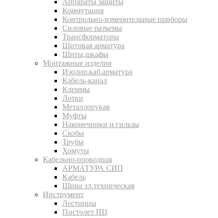
Аппараты защиты
Коммутация
Контрольно-измерительные приборы
Силовые разъемы
Трансформаторы
Щитовая арматура
Щиты,шкафы
Монтажные изделия
Изолир.каб.арматура
Кабель-канал
Клеммы
Лотки
Металлорукав
Муфты
Наконечники и гильзы
Скобы
Трубы
Хомуты
Кабельно-проводная
АРМАТУРА СИП
Кабель
Шина эл.техническая
Инструмент
Лестницы
Пистолет ПЦ