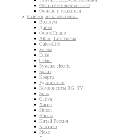
Фито-светильники LED
Фонари и указатели
Розетки, выключатели...
Вольтум
Донел
ФортеПиано
Allure, Life Valena
Galea-Life
Valena
Etika
Celain
Systeme electric
Брайт
Кварта
Удлинители
Компоненты RG, TV
Suno
Cariva
Хагер
Simon
Bticino
Китай,Россия
Каптика
Plexo