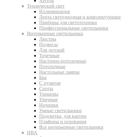
Хегель
Технический свет
Иллюминация
Лента светодиодная и комплектующие
Приборы для светотехники
Профессиональные светильники
Интерьерные светильники
Люстры
Подвесы
Для детской
Точечные
Настенно-потолочные
Потолочные
Настольные лампы
Бра
С пультом
Споты
Торшеры
Уличные
Ночники
Умные светильники
Подсветка, для картин
Плафоны и основания
Все интерьерные светильники
НВА