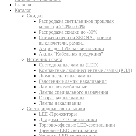
Главная
Каталог
Скидки
Распродажа светильников прошлых
коллекций 50% и 60%
Распродажа скидки до -80%
Cнижена цена на SEDNA: розетки,
выключатели, рамки...
Акция до -15% на светильники
Акция "Кабельная продукция"
Источники света
Светодиодные лампы (LED)
Компактные люминесцентные лампы (КЛЛ)
Люминесцентные лампы
Галогенные лампы накаливания
Лампы автомобильные
Лампы специального назначения
Газоразрядные лампы
Лампы накаливания
Светодиодные светильники
LED-Прожекторы
Для дома LED-светильники
Торгово-офисные LED-светильники
Трековые LED светильники
Уличные LED-светильники