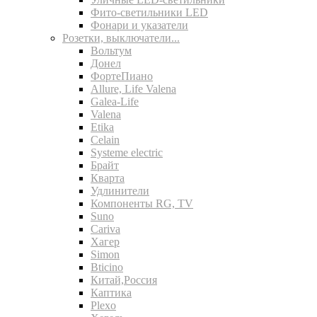
Фито-светильники LED
Фонари и указатели
Розетки, выключатели...
Вольтум
Донел
ФортеПиано
Allure, Life Valena
Galea-Life
Valena
Etika
Celain
Systeme electric
Брайт
Кварта
Удлинители
Компоненты RG, TV
Suno
Cariva
Хагер
Simon
Bticino
Китай,Россия
Каптика
Plexo