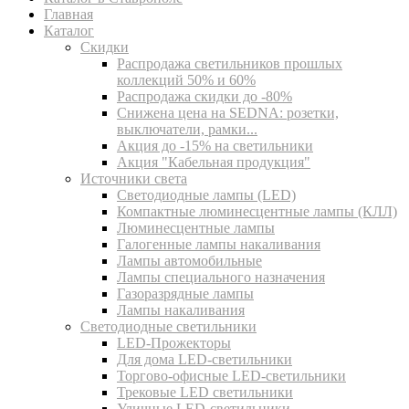
Главная
Каталог
Скидки
Распродажа светильников прошлых
коллекций 50% и 60%
Распродажа скидки до -80%
Cнижена цена на SEDNA: розетки,
выключатели, рамки...
Акция до -15% на светильники
Акция "Кабельная продукция"
Источники света
Светодиодные лампы (LED)
Компактные люминесцентные лампы (КЛЛ)
Люминесцентные лампы
Галогенные лампы накаливания
Лампы автомобильные
Лампы специального назначения
Газоразрядные лампы
Лампы накаливания
Светодиодные светильники
LED-Прожекторы
Для дома LED-светильники
Торгово-офисные LED-светильники
Трековые LED светильники
Уличные LED-светильники