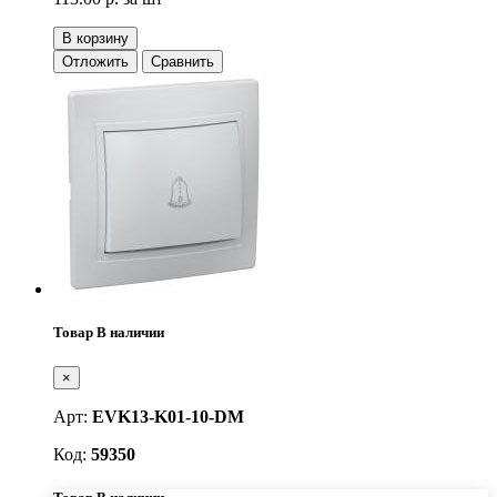
В корзину
Отложить
Сравнить
Товар В наличии
×
Арт:
EVK13-K01-10-DM
Код:
59350