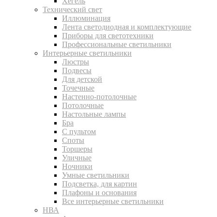
Хегель
Технический свет
Иллюминация
Лента светодиодная и комплектующие
Приборы для светотехники
Профессиональные светильники
Интерьерные светильники
Люстры
Подвесы
Для детской
Точечные
Настенно-потолочные
Потолочные
Настольные лампы
Бра
С пультом
Споты
Торшеры
Уличные
Ночники
Умные светильники
Подсветка, для картин
Плафоны и основания
Все интерьерные светильники
НВА