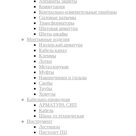
Аппараты защиты
Коммутация
Контрольно-измерительные приборы
Силовые разъемы
Трансформаторы
Щитовая арматура
Щиты,шкафы
Монтажные изделия
Изолир.каб.арматура
Кабель-канал
Клеммы
Лотки
Металлорукав
Муфты
Наконечники и гильзы
Скобы
Трубы
Хомуты
Кабельно-проводная
АРМАТУРА СИП
Кабель
Шина эл.техническая
Инструмент
Лестницы
Пистолет ПЦ