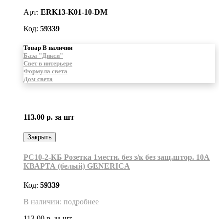
Арт:
ERK13-K01-10-DM
Код:
59339
Товар В наличии
База "Дикси"
Свет в интерьере
Формула света
Дом света
113.00 р.
за шт
Закрыть
РС10-2-КБ Розетка 1местн. без з/к без защ.штор. 10А
КВАРТА (белый) GENERICA
Код:
59339
В наличии: подробнее
113.00 р.
за шт