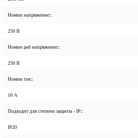
Номин напряжение::
250 В
Номин раб напряжение::
250 В
Номин ток::
10 А
Подходит для степени защиты - IP::
IP20