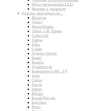
Фито-светильники LED
Фонари и указатели
Розетки, выключатели...
Вольтум
Донел
ФортеПиано
Allure, Life Valena
Galea-Life
Valena
Etika
Celain
Systeme electric
Брайт
Кварта
Удлинители
Компоненты RG, TV
Suno
Cariva
Хагер
Simon
Bticino
Китай,Россия
Каптика
Plexo