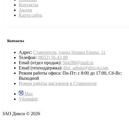
Контакты
Акции
Карта сайта
Контакты
Адрес:
Ставрополь, улица Назара Енина, 11
Телефон:
(8652) 56-42-88
Email (отдел продаж):
564288@mail.ru
Email (техподдержка):
dixi_admin@dixi-st.com
Режим работы офиса: Пн-Пт: с 8:00 до 17:00, Сб-Вс:
Выходной
Режим работы магазинов в Ставрополе
Max
Vkontakte
ЗАО Дикси © 2026