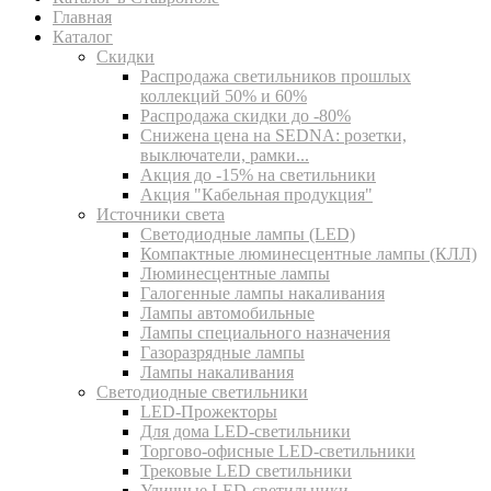
Главная
Каталог
Скидки
Распродажа светильников прошлых
коллекций 50% и 60%
Распродажа скидки до -80%
Cнижена цена на SEDNA: розетки,
выключатели, рамки...
Акция до -15% на светильники
Акция "Кабельная продукция"
Источники света
Светодиодные лампы (LED)
Компактные люминесцентные лампы (КЛЛ)
Люминесцентные лампы
Галогенные лампы накаливания
Лампы автомобильные
Лампы специального назначения
Газоразрядные лампы
Лампы накаливания
Светодиодные светильники
LED-Прожекторы
Для дома LED-светильники
Торгово-офисные LED-светильники
Трековые LED светильники
Уличные LED-светильники