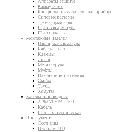
Аппараты защиты
Коммутация
Контрольно-измерительные приборы
Силовые разъемы
Трансформаторы
Щитовая арматура
Щиты,шкафы
Монтажные изделия
Изолир.каб.арматура
Кабель-канал
Клеммы
Лотки
Металлорукав
Муфты
Наконечники и гильзы
Скобы
Трубы
Хомуты
Кабельно-проводная
АРМАТУРА СИП
Кабель
Шина эл.техническая
Инструмент
Лестницы
Пистолет ПЦ