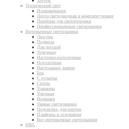
Хегель
Технический свет
Иллюминация
Лента светодиодная и комплектующие
Приборы для светотехники
Профессиональные светильники
Интерьерные светильники
Люстры
Подвесы
Для детской
Точечные
Настенно-потолочные
Потолочные
Настольные лампы
Бра
С пультом
Споты
Торшеры
Уличные
Ночники
Умные светильники
Подсветка, для картин
Плафоны и основания
Все интерьерные светильники
НВА