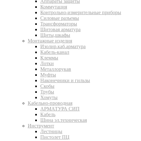
Аппараты защиты
Коммутация
Контрольно-измерительные приборы
Силовые разъемы
Трансформаторы
Щитовая арматура
Щиты,шкафы
Монтажные изделия
Изолир.каб.арматура
Кабель-канал
Клеммы
Лотки
Металлорукав
Муфты
Наконечники и гильзы
Скобы
Трубы
Хомуты
Кабельно-проводная
АРМАТУРА СИП
Кабель
Шина эл.техническая
Инструмент
Лестницы
Пистолет ПЦ