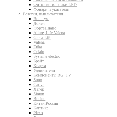
Фито-светильники LED
Фонари и указатели
Розетки, выключатели...
Вольтум
Донел
ФортеПиано
Allure, Life Valena
Galea-Life
Valena
Etika
Celain
Systeme electric
Брайт
Кварта
Удлинители
Компоненты RG, TV
Suno
Cariva
Хагер
Simon
Bticino
Китай,Россия
Каптика
Plexo