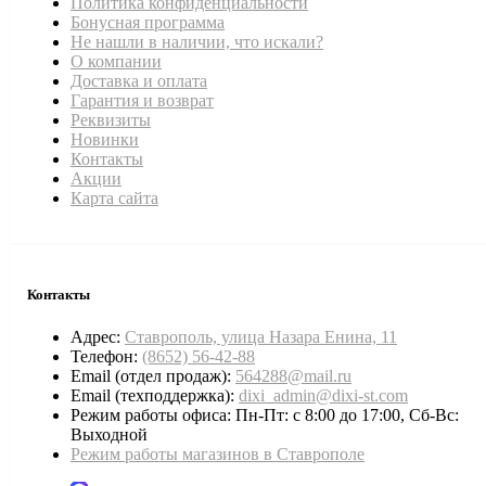
Политика конфиденциальности
Бонусная программа
Не нашли в наличии, что искали?
О компании
Доставка и оплата
Гарантия и возврат
Реквизиты
Новинки
Контакты
Акции
Карта сайта
Контакты
Адрес:
Ставрополь, улица Назара Енина, 11
Телефон:
(8652) 56-42-88
Email (отдел продаж):
564288@mail.ru
Email (техподдержка):
dixi_admin@dixi-st.com
Режим работы офиса: Пн-Пт: с 8:00 до 17:00, Сб-Вс:
Выходной
Режим работы магазинов в Ставрополе