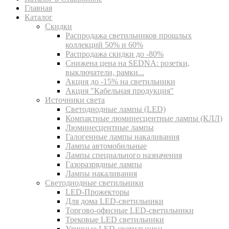
Главная
Каталог
Скидки
Распродажа светильников прошлых
коллекций 50% и 60%
Распродажа скидки до -80%
Cнижена цена на SEDNA: розетки,
выключатели, рамки...
Акция до -15% на светильники
Акция "Кабельная продукция"
Источники света
Светодиодные лампы (LED)
Компактные люминесцентные лампы (КЛЛ)
Люминесцентные лампы
Галогенные лампы накаливания
Лампы автомобильные
Лампы специального назначения
Газоразрядные лампы
Лампы накаливания
Светодиодные светильники
LED-Прожекторы
Для дома LED-светильники
Торгово-офисные LED-светильники
Трековые LED светильники
Уличные LED-светильники