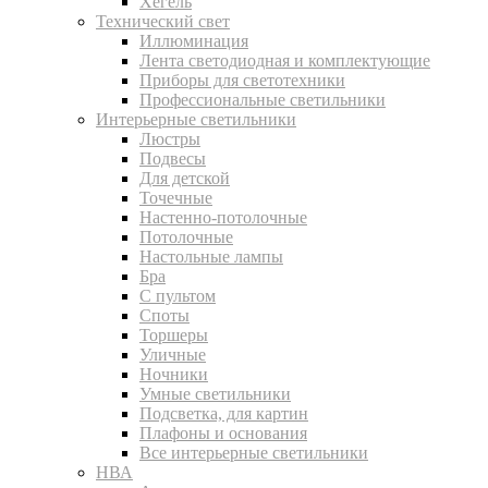
Хегель
Технический свет
Иллюминация
Лента светодиодная и комплектующие
Приборы для светотехники
Профессиональные светильники
Интерьерные светильники
Люстры
Подвесы
Для детской
Точечные
Настенно-потолочные
Потолочные
Настольные лампы
Бра
С пультом
Споты
Торшеры
Уличные
Ночники
Умные светильники
Подсветка, для картин
Плафоны и основания
Все интерьерные светильники
НВА