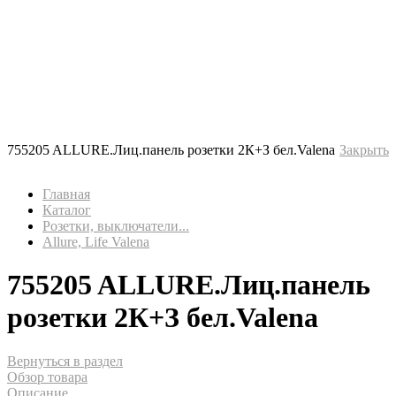
755205 ALLURE.Лиц.панель розетки 2К+З бел.Valena
Закрыть
Главная
Каталог
Розетки, выключатели...
Allure, Life Valena
755205 ALLURE.Лиц.панель
розетки 2К+З бел.Valena
Вернуться в раздел
Обзор товара
Описание