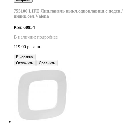
755100 LIFE.Лиц.панель выкл.одноклавиш.с подсв./
индик.бел.Valena
Код:
60954
В наличии: подробнее
119.00 р.
за шт
В корзину
Отложить
Сравнить