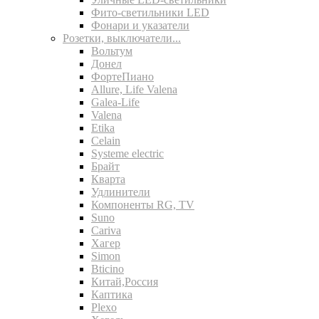
Фито-светильники LED
Фонари и указатели
Розетки, выключатели...
Вольтум
Донел
ФортеПиано
Allure, Life Valena
Galea-Life
Valena
Etika
Celain
Systeme electric
Брайт
Кварта
Удлинители
Компоненты RG, TV
Suno
Cariva
Хагер
Simon
Bticino
Китай,Россия
Каптика
Plexo