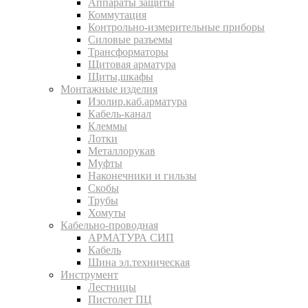
Аппараты защиты
Коммутация
Контрольно-измерительные приборы
Силовые разъемы
Трансформаторы
Щитовая арматура
Щиты,шкафы
Монтажные изделия
Изолир.каб.арматура
Кабель-канал
Клеммы
Лотки
Металлорукав
Муфты
Наконечники и гильзы
Скобы
Трубы
Хомуты
Кабельно-проводная
АРМАТУРА СИП
Кабель
Шина эл.техническая
Инструмент
Лестницы
Пистолет ПЦ