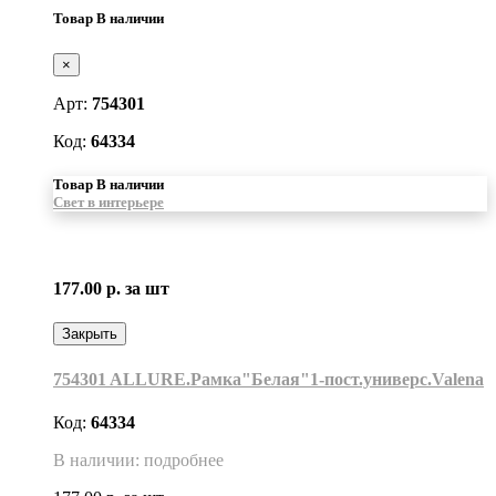
Товар В наличии
×
Арт:
754301
Код:
64334
Товар В наличии
Свет в интерьере
177.00 р.
за шт
Закрыть
754301 ALLURE.Рамка"Белая"1-пост.универс.Valena
Код:
64334
В наличии: подробнее