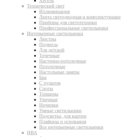
Хегель
Технический свет
Иллюминация
Лента светодиодная и комплектующие
Приборы для светотехники
Профессиональные светильники
Интерьерные светильники
Люстры
Подвесы
Для детской
Точечные
Настенно-потолочные
Потолочные
Настольные лампы
Бра
С пультом
Споты
Торшеры
Уличные
Ночники
Умные светильники
Подсветка, для картин
Плафоны и основания
Все интерьерные светильники
НВА