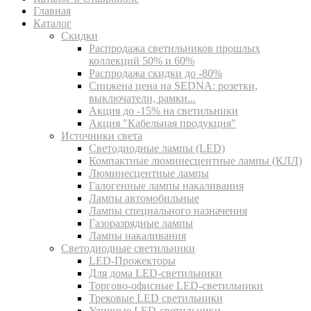
Главная
Каталог
Скидки
Распродажа светильников прошлых
коллекций 50% и 60%
Распродажа скидки до -80%
Cнижена цена на SEDNA: розетки,
выключатели, рамки...
Акция до -15% на светильники
Акция "Кабельная продукция"
Источники света
Светодиодные лампы (LED)
Компактные люминесцентные лампы (КЛЛ)
Люминесцентные лампы
Галогенные лампы накаливания
Лампы автомобильные
Лампы специального назначения
Газоразрядные лампы
Лампы накаливания
Светодиодные светильники
LED-Прожекторы
Для дома LED-светильники
Торгово-офисные LED-светильники
Трековые LED светильники
Уличные LED-светильники