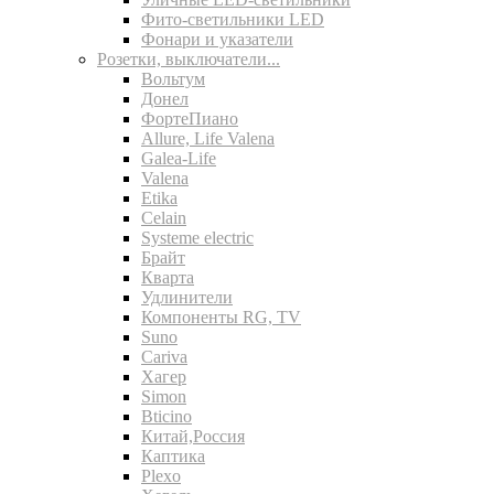
Фито-светильники LED
Фонари и указатели
Розетки, выключатели...
Вольтум
Донел
ФортеПиано
Allure, Life Valena
Galea-Life
Valena
Etika
Celain
Systeme electric
Брайт
Кварта
Удлинители
Компоненты RG, TV
Suno
Cariva
Хагер
Simon
Bticino
Китай,Россия
Каптика
Plexo