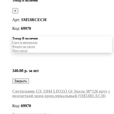
Товар В наличии
×
Арт:
SM53RCECH
Код:
69970
Товар В наличии
Свет в интерьере
Формула света
Дом света
340.00 р.
за шт
Закрыть
Светильник GX 53H4 LD5313 Gl Экола 38*126 круг с
подсветкой хром-хром.зеркальный (SM53RCECH)
Код:
69970