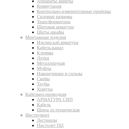
Аппараты защиты
Коммутация
Контрольно-измерительные приборы
Силовые разъемы
Трансформаторы
Щитовая арматура
Щиты,шкафы
Монтажные изделия
Изолир.каб.арматура
Кабель-канал
Клеммы
Лотки
Металлорукав
Муфты
Наконечники и гильзы
Скобы
Трубы
Хомуты
Кабельно-проводная
АРМАТУРА СИП
Кабель
Шина эл.техническая
Инструмент
Лестницы
Пистолет ПЦ