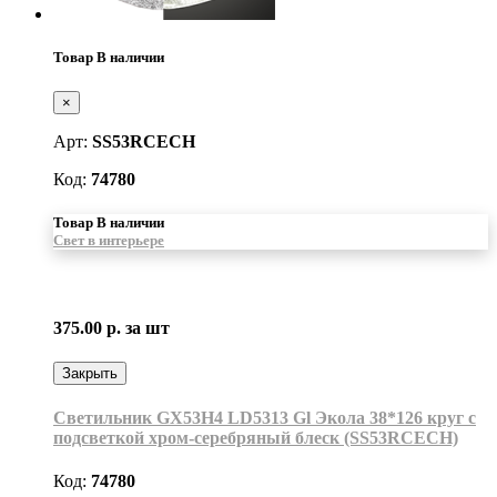
Товар В наличии
×
Арт:
SS53RCECH
Код:
74780
Товар В наличии
Свет в интерьере
375.00 р.
за шт
Закрыть
Светильник GX53H4 LD5313 Gl Экола 38*126 круг с
подсветкой хром-серебряный блеск (SS53RCECH)
Код:
74780