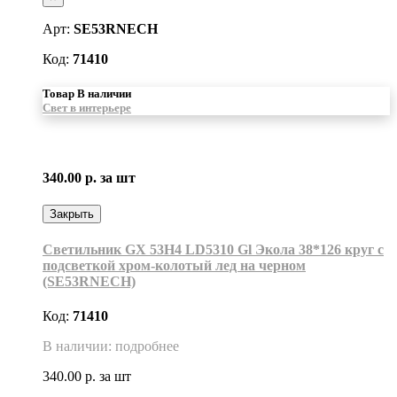
Арт:
SE53RNECH
Код:
71410
Товар В наличии
Свет в интерьере
340.00 р.
за шт
Закрыть
Светильник GX 53H4 LD5310 Gl Экола 38*126 круг с
подсветкой хром-колотый лед на черном
(SE53RNECH)
Код:
71410
В наличии: подробнее
340.00 р.
за шт