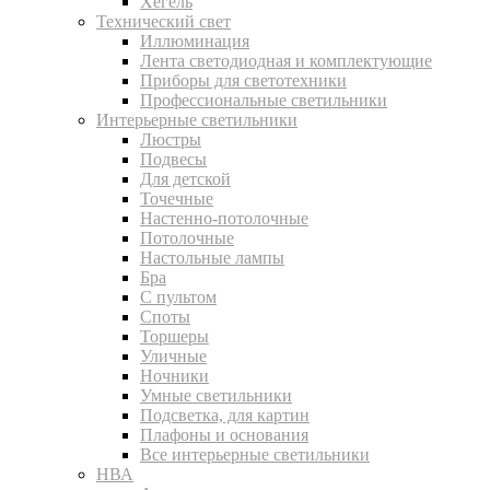
Хегель
Технический свет
Иллюминация
Лента светодиодная и комплектующие
Приборы для светотехники
Профессиональные светильники
Интерьерные светильники
Люстры
Подвесы
Для детской
Точечные
Настенно-потолочные
Потолочные
Настольные лампы
Бра
С пультом
Споты
Торшеры
Уличные
Ночники
Умные светильники
Подсветка, для картин
Плафоны и основания
Все интерьерные светильники
НВА