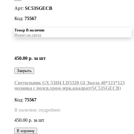
Арт:
SC53SGECB
Код:
75567
Товар В наличии
Формула света
450.00 р.
за шт
Закрыть
Светильник GX 53H4 LD5320 Gl Экола 40*123*123
мозаика с подсв.хром-зерк.квадрат(SC53SGECB)
Код:
75567
В наличии: подробнее
450.00 р.
за шт
В корзину