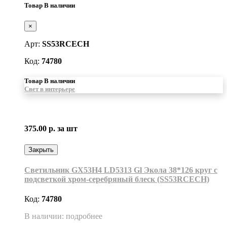
Товар В наличии
×
Арт:
SS53RCECH
Код:
74780
Товар В наличии
Свет в интерьере
375.00 р.
за шт
Закрыть
Светильник GX53H4 LD5313 Gl Экола 38*126 круг с
подсветкой хром-серебряный блеск (SS53RCECH)
Код:
74780
В наличии: подробнее