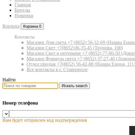
Главная
Бренды
Новинки
Корзина
Корзина
0
Контакты
Магазин Дом света +7 (8652) 56-32-69
(Назара Енина
Магазин Свет +7(8652)36-35-45
(Трунова, 100)
Магазин Свет в интерьере +7 (8652) 77-00-50
(Доват
Магазин Формула света +7 (8652) 37-27-46
(Ломонос
Отдел продаж +7(8652) 56-42-88
(Назара Енина, 11)
Все контакты в г. Ставрополе
Найти
Искать
search
Номер телефона
Вам будет отправлен код подтверждения