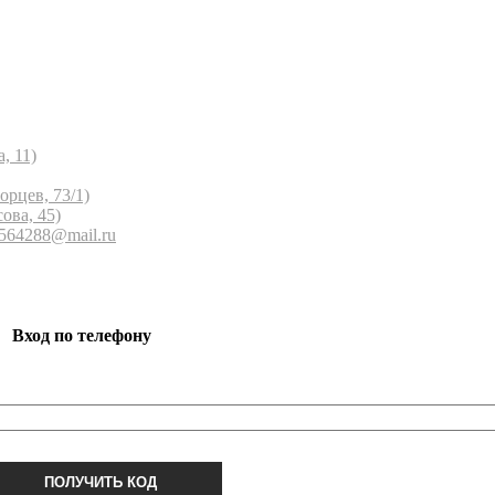
, 11)
орцев, 73/1)
ова, 45)
 564288@mail.ru
Вход по телефону
ПОЛУЧИТЬ КОД