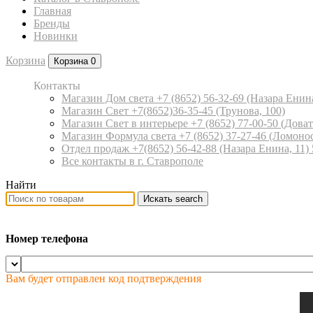
Главная
Бренды
Новинки
Корзина
Корзина
0
Контакты
Магазин Дом света +7 (8652) 56-32-69
(Назара Енина
Магазин Свет +7(8652)36-35-45
(Трунова, 100)
Магазин Свет в интерьере +7 (8652) 77-00-50
(Доват
Магазин Формула света +7 (8652) 37-27-46
(Ломонос
Отдел продаж +7(8652) 56-42-88
(Назара Енина, 11)
Все контакты в г. Ставрополе
Найти
Искать
search
Номер телефона
Вам будет отправлен код подтверждения