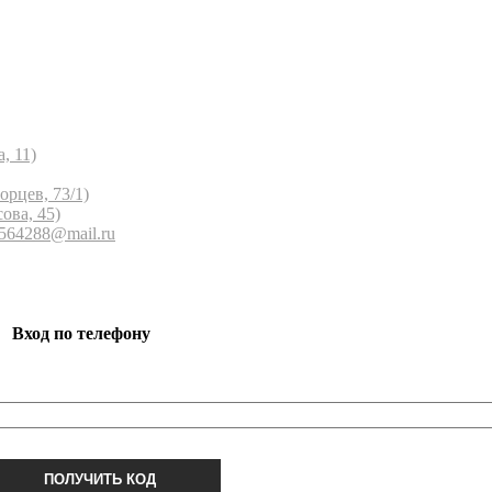
, 11)
орцев, 73/1)
ова, 45)
 564288@mail.ru
Вход по телефону
ПОЛУЧИТЬ КОД