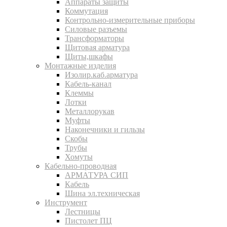
Аппараты защиты
Коммутация
Контрольно-измерительные приборы
Силовые разъемы
Трансформаторы
Щитовая арматура
Щиты,шкафы
Монтажные изделия
Изолир.каб.арматура
Кабель-канал
Клеммы
Лотки
Металлорукав
Муфты
Наконечники и гильзы
Скобы
Трубы
Хомуты
Кабельно-проводная
АРМАТУРА СИП
Кабель
Шина эл.техническая
Инструмент
Лестницы
Пистолет ПЦ