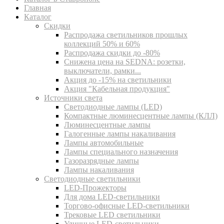
Главная
Каталог
Скидки
Распродажа светильников прошлых
коллекций 50% и 60%
Распродажа скидки до -80%
Cнижена цена на SEDNA: розетки,
выключатели, рамки...
Акция до -15% на светильники
Акция "Кабельная продукция"
Источники света
Светодиодные лампы (LED)
Компактные люминесцентные лампы (КЛЛ)
Люминесцентные лампы
Галогенные лампы накаливания
Лампы автомобильные
Лампы специального назначения
Газоразрядные лампы
Лампы накаливания
Светодиодные светильники
LED-Прожекторы
Для дома LED-светильники
Торгово-офисные LED-светильники
Трековые LED светильники
Уличные LED-светильники