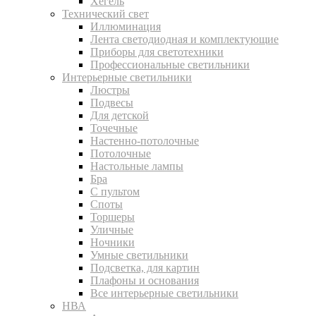
Хегель
Технический свет
Иллюминация
Лента светодиодная и комплектующие
Приборы для светотехники
Профессиональные светильники
Интерьерные светильники
Люстры
Подвесы
Для детской
Точечные
Настенно-потолочные
Потолочные
Настольные лампы
Бра
С пультом
Споты
Торшеры
Уличные
Ночники
Умные светильники
Подсветка, для картин
Плафоны и основания
Все интерьерные светильники
НВА