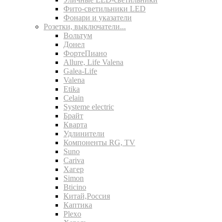
Фито-светильники LED
Фонари и указатели
Розетки, выключатели...
Вольтум
Донел
ФортеПиано
Allure, Life Valena
Galea-Life
Valena
Etika
Celain
Systeme electric
Брайт
Кварта
Удлинители
Компоненты RG, TV
Suno
Cariva
Хагер
Simon
Bticino
Китай,Россия
Каптика
Plexo