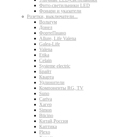
Фито-светильники LED
Фонари и указатели
Розетки, выключатели...
Вольтум
Донел
ФортеПиано
Allure, Life Valena
Galea-Life
Valena
Etika
Celain
Systeme electric
Брайт
Кварта
Удлинители
Компоненты RG, TV
Suno
Cariva
Хагер
Simon
Bticino
Китай,Россия
Каптика
Plexo