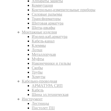
Аппараты защиты
Коммутация
Контрольно-измерительные приборы
Силовые разъемы
Трансформаторы
Щитовая арматура
Щиты,шкафы
Монтажные изделия
Изолир.каб.арматура
Кабель-канал
Клеммы
Лотки
Металлорукав
Муфты
Наконечники и гильзы
Скобы
Трубы
Хомуты
Кабельно-проводная
АРМАТУРА СИП
Кабель
Шина эл.техническая
Инструмент
Лестницы
Пистолет ПЦ