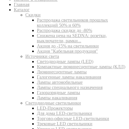
Главная
Каталог
Скидки
Распродажа светильников прошлых
коллекций 50% и 60%
Распродажа скидки до -80%
Cнижена цена на SEDNA: розетки,
выключатели, рамки...
Акция до -15% на светильники
Акция "Кабельная продукция"
Источники света
Светодиодные лампы (LED)
Компактные люминесцентные лампы (КЛЛ)
Люминесцентные лампы
Галогенные лампы накаливания
Лампы автомобильные
Лампы специального назначения
Газоразрядные лампы
Лампы накаливания
Светодиодные светильники
LED-Прожекторы
Для дома LED-светильники
Торгово-офисные LED-светильники
Трековые LED светильники
Уличные LED-светильники