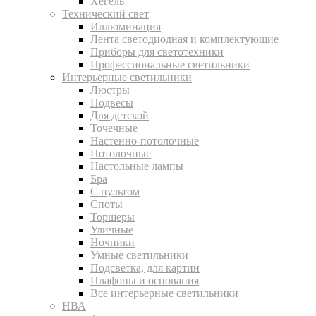
Хегель
Технический свет
Иллюминация
Лента светодиодная и комплектующие
Приборы для светотехники
Профессиональные светильники
Интерьерные светильники
Люстры
Подвесы
Для детской
Точечные
Настенно-потолочные
Потолочные
Настольные лампы
Бра
С пультом
Споты
Торшеры
Уличные
Ночники
Умные светильники
Подсветка, для картин
Плафоны и основания
Все интерьерные светильники
НВА