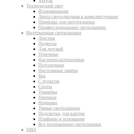
Хегель
Технический свет
Иллюминация
Лента светодиодная и комплектующие
Приборы для светотехники
Профессиональные светильники
Интерьерные светильники
Люстры
Подвесы
Для детской
Точечные
Настенно-потолочные
Потолочные
Настольные лампы
Бра
С пультом
Споты
Торшеры
Уличные
Ночники
Умные светильники
Подсветка, для картин
Плафоны и основания
Все интерьерные светильники
НВА