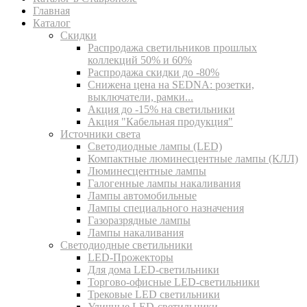
Главная
Каталог
Скидки
Распродажа светильников прошлых
коллекций 50% и 60%
Распродажа скидки до -80%
Cнижена цена на SEDNA: розетки,
выключатели, рамки...
Акция до -15% на светильники
Акция "Кабельная продукция"
Источники света
Светодиодные лампы (LED)
Компактные люминесцентные лампы (КЛЛ)
Люминесцентные лампы
Галогенные лампы накаливания
Лампы автомобильные
Лампы специального назначения
Газоразрядные лампы
Лампы накаливания
Светодиодные светильники
LED-Прожекторы
Для дома LED-светильники
Торгово-офисные LED-светильники
Трековые LED светильники
Уличные LED-светильники