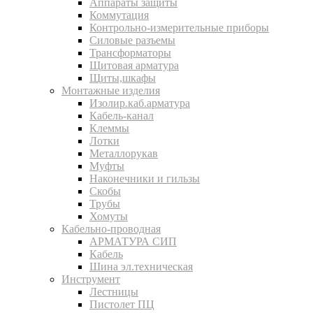
Аппараты защиты
Коммутация
Контрольно-измерительные приборы
Силовые разъемы
Трансформаторы
Щитовая арматура
Щиты,шкафы
Монтажные изделия
Изолир.каб.арматура
Кабель-канал
Клеммы
Лотки
Металлорукав
Муфты
Наконечники и гильзы
Скобы
Трубы
Хомуты
Кабельно-проводная
АРМАТУРА СИП
Кабель
Шина эл.техническая
Инструмент
Лестницы
Пистолет ПЦ