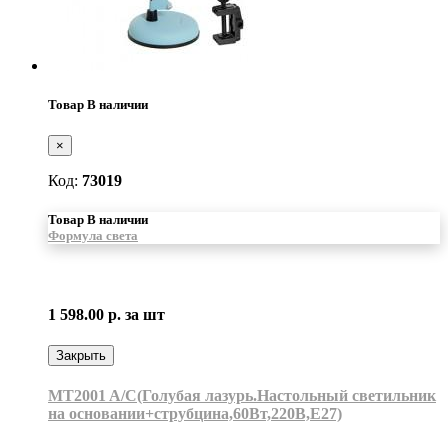
Товар В наличии
×
Код:
73019
Товар В наличии
Формула света
1 598.00 р.
за шт
Закрыть
MT2001 A/C(Голубая лазурь.Настольный светильник
на основании+струбцина,60Вт,220В,Е27)