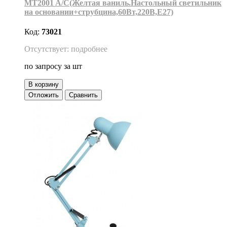
MT2001 A/C(Желтая ваниль.Настольный светильник
на основании+струбцина,60Вт,220В,Е27)
Код:
73021
Отсутствует: подробнее
по запросу
за шт
В корзину
Отложить
Сравнить