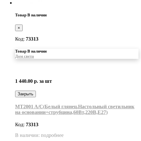
Товар В наличии
×
Код:
73313
Товар В наличии
Дом света
1 440.00 р.
за шт
Закрыть
MT2001 A/C(Белый глянец.Настольный светильник
на основании+струбцина,60Вт,220В,Е27)
Код:
73313
В наличии: подробнее