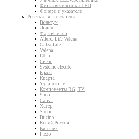
Фито-светильники LED
Фонари и указатели
Розетки, выключатели...
Вольтум
Донел
ФортеПиано
Allure, Life Valena
Galea-Life
Valena
Etika
Celain
Systeme electric
Брайт
Кварта
Удлинители
Компоненты RG, TV
Suno
Cariva
Хагер
Simon
Bticino
Китай,Россия
Каптика
Plexo