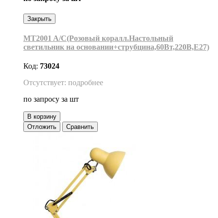
Закрыть
MT2001 A/C(Розовый коралл.Настольный
светильник на основании+струбцина,60Вт,220В,Е27)
Код:
73024
Отсутствует: подробнее
по запросу
за шт
В корзину
Отложить
Сравнить