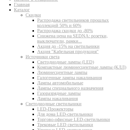
Главная
Каталог
Скидки
Распродажа светильников прошлых
коллекций 50% и 60%
Распродажа скидки до -80%
Cнижена цена на SEDNA: розетки,
выключатели, рамки...
Акция до -15% на светильники
Акция "Кабельная продукция"
Источники света
Светодиодные лампы (LED)
Компактные люминесцентные лампы (КЛЛ)
Люминесцентные лампы
Галогенные лампы накаливания
Лампы автомобильные
Лампы специального назначения
Газоразрядные лампы
Лампы накаливания
Светодиодные светильники
LED-Прожекторы
Для дома LED-светильники
Торгово-офисные LED-светильники
Трековые LED светильники
Уличные LED-светильники