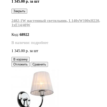
1 345.00 р.
за шт
Закрыть
2482-1W настенный светильник, L140xW100хH220,
1xE14/40W
Код:
68922
В наличии: подробнее
1 345.00 р.
за шт
В корзину
Отложить
Сравнить