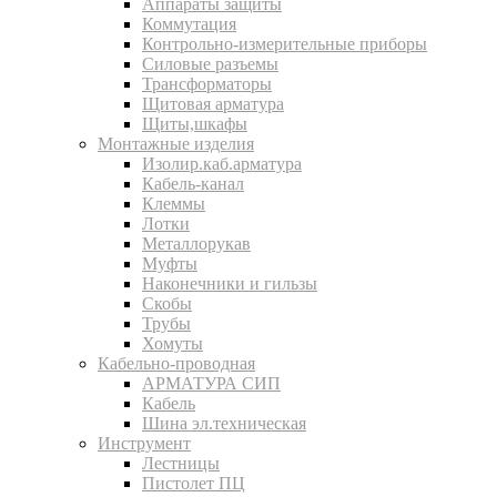
Аппараты защиты
Коммутация
Контрольно-измерительные приборы
Силовые разъемы
Трансформаторы
Щитовая арматура
Щиты,шкафы
Монтажные изделия
Изолир.каб.арматура
Кабель-канал
Клеммы
Лотки
Металлорукав
Муфты
Наконечники и гильзы
Скобы
Трубы
Хомуты
Кабельно-проводная
АРМАТУРА СИП
Кабель
Шина эл.техническая
Инструмент
Лестницы
Пистолет ПЦ