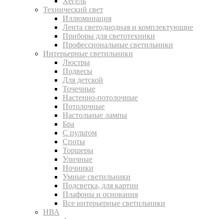
Хегель
Технический свет
Иллюминация
Лента светодиодная и комплектующие
Приборы для светотехники
Профессиональные светильники
Интерьерные светильники
Люстры
Подвесы
Для детской
Точечные
Настенно-потолочные
Потолочные
Настольные лампы
Бра
С пультом
Споты
Торшеры
Уличные
Ночники
Умные светильники
Подсветка, для картин
Плафоны и основания
Все интерьерные светильники
НВА