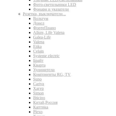
Фито-светильники LED
Фонари и указатели
Розетки, выключатели...
Вольтум
Донел
ФортеПиано
Allure, Life Valena
Galea-Life
Valena
Etika
Celain
Systeme electric
Брайт
Кварта
Удлинители
Компоненты RG, TV
Suno
Cariva
Хагер
Simon
Bticino
Китай,Россия
Каптика
Plexo