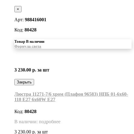
×
Арт:
988416001
Код:
80428
Товар В наличии
Формула света
3 230.00 р.
за шт
Закрыть
Люстра 11271-7/6 хром (Плафон 96583) НПБ 01-6х60-
118 Е27 6x60W Е27
Код:
80428
В наличии: подробнее
3 230.00 р.
за шт