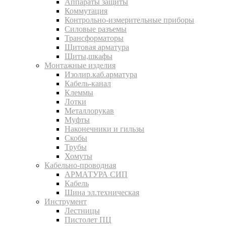
Аппараты защиты
Коммутация
Контрольно-измерительные приборы
Силовые разъемы
Трансформаторы
Щитовая арматура
Щиты,шкафы
Монтажные изделия
Изолир.каб.арматура
Кабель-канал
Клеммы
Лотки
Металлорукав
Муфты
Наконечники и гильзы
Скобы
Трубы
Хомуты
Кабельно-проводная
АРМАТУРА СИП
Кабель
Шина эл.техническая
Инструмент
Лестницы
Пистолет ПЦ