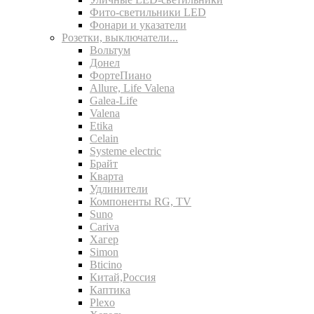
Фито-светильники LED
Фонари и указатели
Розетки, выключатели...
Вольтум
Донел
ФортеПиано
Allure, Life Valena
Galea-Life
Valena
Etika
Celain
Systeme electric
Брайт
Кварта
Удлинители
Компоненты RG, TV
Suno
Cariva
Хагер
Simon
Bticino
Китай,Россия
Каптика
Plexo