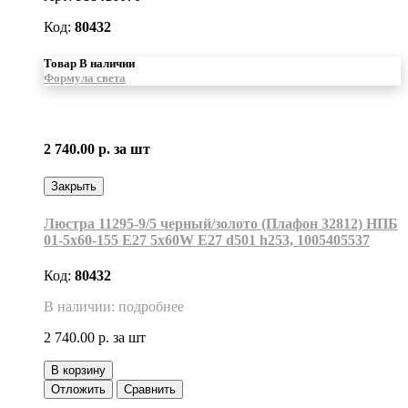
Код:
80432
Товар В наличии
Формула света
2 740.00 р.
за шт
Закрыть
Люстра 11295-9/5 черный/золото (Плафон 32812) НПБ
01-5х60-155 Е27 5x60W Е27 d501 h253, 1005405537
Код:
80432
В наличии: подробнее
2 740.00 р.
за шт
В корзину
Отложить
Сравнить