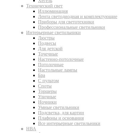
Хегель
Технический свет
Иллюминация
Лента светодиодная и комплектующие
Приборы для светотехники
Профессиональные светильники
Интерьерные светильники
Люстры
Подвесы
Для детской
Точечные
Настенно-потолочные
Потолочные
Настольные лампы
Бра
С пультом
Споты
Торшеры
Уличные
Ночники
Умные светильники
Подсветка, для картин
Плафоны и основания
Все интерьерные светильники
НВА