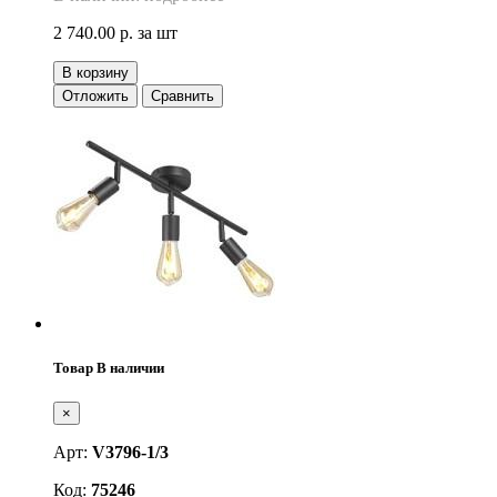
2 740.00 р.
за шт
В корзину
Отложить
Сравнить
Товар В наличии
×
Арт:
V3796-1/3
Код:
75246