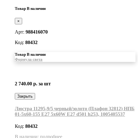
Товар В наличии
×
Арт:
988416070
Код:
80432
Товар В наличии
Формула света
2 740.00 р.
за шт
Закрыть
Люстра 11295-9/5 черный/золото (Плафон 32812) НПБ
01-5х60-155 Е27 5x60W Е27 d501 h253, 1005405537
Код:
80432
В наличии: подробнее