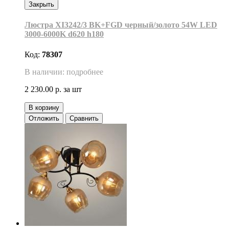
Закрыть
Люстра XI3242/3 BK+FGD черный/золото 54W LED
3000-6000K d620 h180
Код:
78307
В наличии: подробнее
2 230.00 р.
за шт
В корзину
Отложить
Сравнить