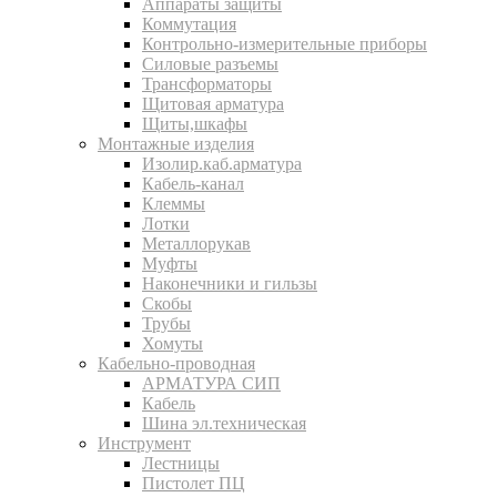
Аппараты защиты
Коммутация
Контрольно-измерительные приборы
Силовые разъемы
Трансформаторы
Щитовая арматура
Щиты,шкафы
Монтажные изделия
Изолир.каб.арматура
Кабель-канал
Клеммы
Лотки
Металлорукав
Муфты
Наконечники и гильзы
Скобы
Трубы
Хомуты
Кабельно-проводная
АРМАТУРА СИП
Кабель
Шина эл.техническая
Инструмент
Лестницы
Пистолет ПЦ