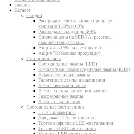
Главная
Каталог
Скидки
Распродажа светильников прошлых
коллекций 50% и 60%
Распродажа скидки до -80%
Cнижена цена на SEDNA: розетки,
выключатели, рамки...
Акция до -15% на светильники
Акция "Кабельная продукция"
Источники света
Светодиодные лампы (LED)
Компактные люминесцентные лампы (КЛЛ)
Люминесцентные лампы
Галогенные лампы накаливания
Лампы автомобильные
Лампы специального назначения
Газоразрядные лампы
Лампы накаливания
Светодиодные светильники
LED-Прожекторы
Для дома LED-светильники
Торгово-офисные LED-светильники
Трековые LED светильники
Уличные LED-светильники