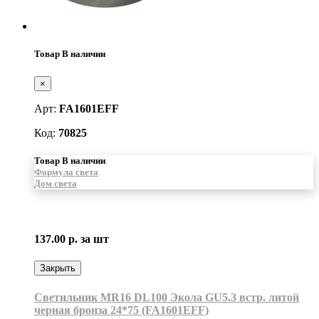
Товар В наличии
×
Арт:
FA1601EFF
Код:
70825
Товар В наличии
Формула света
Дом света
137.00 р.
за шт
Закрыть
Светильник MR16 DL100 Экола GU5.3 встр. литой
черная бронза 24*75 (FA1601EFF)