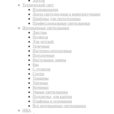
Хегель
Технический свет
Иллюминация
Лента светодиодная и комплектующие
Приборы для светотехники
Профессиональные светильники
Интерьерные светильники
Люстры
Подвесы
Для детской
Точечные
Настенно-потолочные
Потолочные
Настольные лампы
Бра
С пультом
Споты
Торшеры
Уличные
Ночники
Умные светильники
Подсветка, для картин
Плафоны и основания
Все интерьерные светильники
НВА