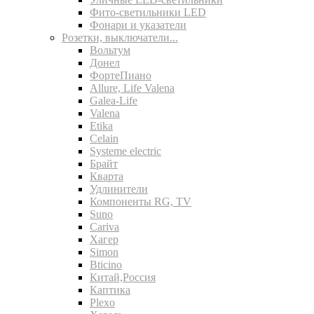
Фито-светильники LED
Фонари и указатели
Розетки, выключатели...
Вольтум
Донел
ФортеПиано
Allure, Life Valena
Galea-Life
Valena
Etika
Celain
Systeme electric
Брайт
Кварта
Удлинители
Компоненты RG, TV
Suno
Cariva
Хагер
Simon
Bticino
Китай,Россия
Каптика
Plexo