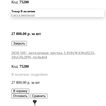
Код:
75280
Товар В наличии
Свет в интерьере
27 800.00 р.
за шт
Закрыть
2650-10U, потолочная люстра, L810xW430xH235,
10xG9x28W, excluded
Код:
75280
В наличии: подробнее
27 800.00 р.
за шт
В корзину
Отложить
Сравнить