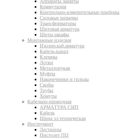
Аппараты защиты
Коммутация
Контрольно-измерительные приборы
Силовые разъемы
Трансформаторы
Щитовая арматура
Щиты,шкафы
Монтажные изделия
Изолир.каб.арматура
Кабель-канал
Клеммы
Лотки
Металлорукав
Муфты
Наконечники и гильзы
Скобы
Трубы
Хомуты
Кабельно-проводная
АРМАТУРА СИП
Кабель
Шина эл.техническая
Инструмент
Лестницы
Пистолет ПЦ