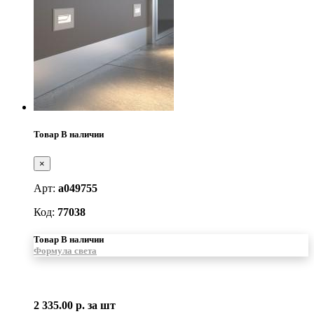
Товар В наличии
×
Арт:
а049755
Код:
77038
Товар В наличии
Формула света
2 335.00 р.
за шт