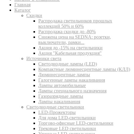
Главная
Каталог
Скидки
Распродажа светильников прошлых
коллекций 50% и 60%
Распродажа скидки до -80%
Cнижена цена на SEDNA: розетки,
выключатели, рамки...
Акция до -15% на светильники
Акция "Кабельная продукция"
Источники света
Светодиодные лампы (LED)
Компактные люминесцентные лампы (КЛЛ)
Люминесцентные лампы
Галогенные лампы накаливания
Лампы автомобильные
Лампы специального назначения
Газоразрядные лампы
Лампы накаливания
Светодиодные светильники
LED-Прожекторы
Для дома LED-светильники
Торгово-офисные LED-светильники
Трековые LED светильники
Уличные LED-светильники