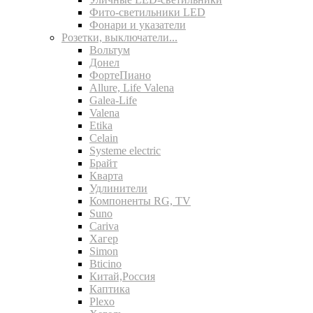
Фито-светильники LED
Фонари и указатели
Розетки, выключатели...
Вольтум
Донел
ФортеПиано
Allure, Life Valena
Galea-Life
Valena
Etika
Celain
Systeme electric
Брайт
Кварта
Удлинители
Компоненты RG, TV
Suno
Cariva
Хагер
Simon
Bticino
Китай,Россия
Каптика
Plexo