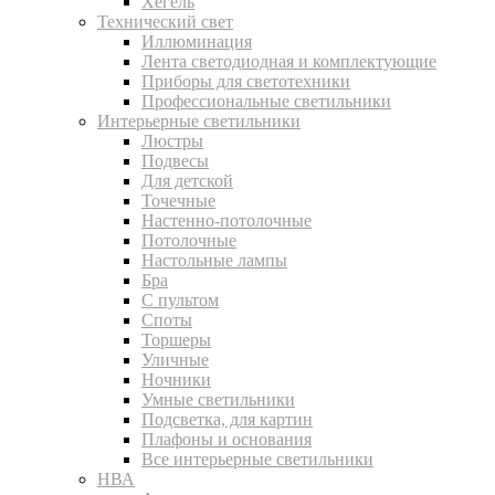
Хегель
Технический свет
Иллюминация
Лента светодиодная и комплектующие
Приборы для светотехники
Профессиональные светильники
Интерьерные светильники
Люстры
Подвесы
Для детской
Точечные
Настенно-потолочные
Потолочные
Настольные лампы
Бра
С пультом
Споты
Торшеры
Уличные
Ночники
Умные светильники
Подсветка, для картин
Плафоны и основания
Все интерьерные светильники
НВА