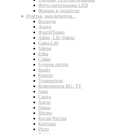
Фито-светильники LED
Фонари и указатели
Розетки, выключатели...
Вольтум
Донел
ФортеПиано
Allure, Life Valena
Galea-Life
Valena
Etika
Celain
Systeme electric
Брайт
Кварта
Удлинители
Компоненты RG, TV
Suno
Cariva
Хагер
Simon
Bticino
Китай,Россия
Каптика
Plexo