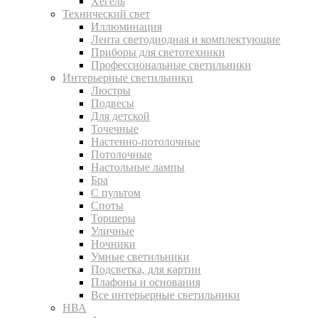
Хегель
Технический свет
Иллюминация
Лента светодиодная и комплектующие
Приборы для светотехники
Профессиональные светильники
Интерьерные светильники
Люстры
Подвесы
Для детской
Точечные
Настенно-потолочные
Потолочные
Настольные лампы
Бра
С пультом
Споты
Торшеры
Уличные
Ночники
Умные светильники
Подсветка, для картин
Плафоны и основания
Все интерьерные светильники
НВА