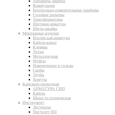
Аппараты защиты
Коммутация
Контрольно-измерительные приборы
Силовые разъемы
Трансформаторы
Щитовая арматура
Щиты,шкафы
Монтажные изделия
Изолир.каб.арматура
Кабель-канал
Клеммы
Лотки
Металлорукав
Муфты
Наконечники и гильзы
Скобы
Трубы
Хомуты
Кабельно-проводная
АРМАТУРА СИП
Кабель
Шина эл.техническая
Инструмент
Лестницы
Пистолет ПЦ