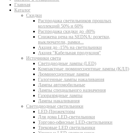
Главная
Каталог
Скидки
Распродажа светильников прошлых
коллекций 50% и 60%
Распродажа скидки до -80%
Cнижена цена на SEDNA: розетки,
выключатели, рамки...
Акция до -15% на светильники
Акция "Кабельная продукция"
Источники света
Светодиодные лампы (LED)
Компактные люминесцентные лампы (КЛЛ)
Люминесцентные лампы
Галогенные лампы накаливания
Лампы автомобильные
Лампы специального назначения
Газоразрядные лампы
Лампы накаливания
Светодиодные светильники
LED-Прожекторы
Для дома LED-светильники
Торгово-офисные LED-светильники
Трековые LED светильники
Уличные LED-светильники