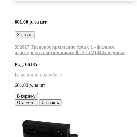
601.00 р.
за шт
Закрыть
592017 Трековое крепление Asta с 1 - фазным
адаптером к светильникам 05101х/21444х черный
Код:
66185
В наличии: подробнее
601.00 р.
за шт
В корзину
Отложить
Сравнить