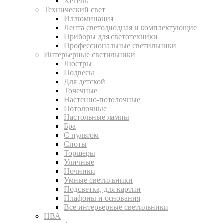
Хегель
Технический свет
Иллюминация
Лента светодиодная и комплектующие
Приборы для светотехники
Профессиональные светильники
Интерьерные светильники
Люстры
Подвесы
Для детской
Точечные
Настенно-потолочные
Потолочные
Настольные лампы
Бра
С пультом
Споты
Торшеры
Уличные
Ночники
Умные светильники
Подсветка, для картин
Плафоны и основания
Все интерьерные светильники
НВА