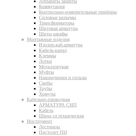
Аппараты защиты
Коммутация
Контрольно-измерительные приборы
Силовые разъемы
Трансформаторы
Щитовая арматура
Щиты,шкафы
Монтажные изделия
Изолир.каб.арматура
Кабель-канал
Клеммы
Лотки
Металлорукав
Муфты
Наконечники и гильзы
Скобы
Трубы
Хомуты
Кабельно-проводная
АРМАТУРА СИП
Кабель
Шина эл.техническая
Инструмент
Лестницы
Пистолет ПЦ