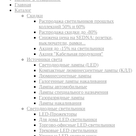
Главная
Каталог
Скидки
Распродажа светильников прошлых
коллекций 50% и 60%
Распродажа скидки до -80%
Cнижена цена на SEDNA: розетки,
выключатели, рамки...
Акция до -15% на светильники
Акция "Кабельная продукция"
Источники света
Светодиодные лампы (LED)
Компактные люминесцентные лампы (КЛЛ)
Люминесцентные лампы
Галогенные лампы накаливания
Лампы автомобильные
Лампы специального назначения
Газоразрядные лампы
Лампы накаливания
Светодиодные светильники
LED-Прожекторы
Для дома LED-светильники
Торгово-офисные LED-светильники
Трековые LED светильники
Уличные LED-светильники