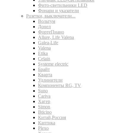
Фито-светильники LED
Фонари и указатели
Розетки, выключатели...
Вольтум
Донел
ФортеПиано
Allure, Life Valena
Galea-Life
Valena
Etika
Celain
Systeme electric
Брайт
Кварта
Удлинители
Компоненты RG, TV
Suno
Cariva
Хагер
Simon
Bticino
Китай,Россия
Каптика
Plexo