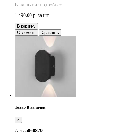
В наличии: подробнее
1 490.00 р.
за шт
В корзину
Отложить
Сравнить
Товар В наличии
×
Арт:
a060879